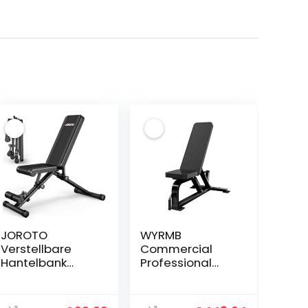
JOROTO
WYRMB
Verstellbare
Commercial
Hantelbank
Professional
Klappbare
Bench Press
Bauch Folding
Multifunctional
Flach Einstellbar
Fitness Chair