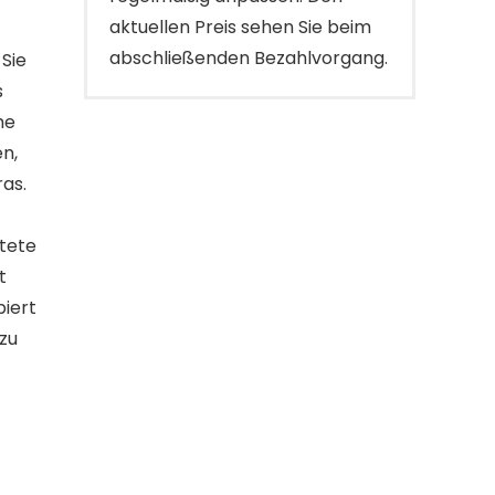
aktuellen Preis sehen Sie beim
abschließenden Bezahlvorgang.
Sie
s
he
en,
ras.
htete
t
biert
zu