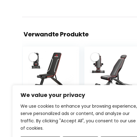
Verwandte Produkte
We value your privacy
Roygym
YOLEO
We use cookies to enhance your browsing experience,
Klappbare
Klappbare
serve personalized ads or content, and analyze our
Hantelbank,
Hantelbank
traffic. By clicking "Accept All", you consent to our use
Multifunktion
Multifunktion,
of cookies.
Training Fitness
Multifunktionale
Ursprü
€
75.99
mit
Hantelbank Set