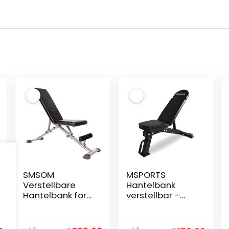
SMSOM
MSPORTS
Verstellbare
Hantelbank
Hantelbank for
verstellbar –
Home Gym,
Schrägbank &
faltbar Workout
Flachbank für
nglicher
Aktueller
Bench Press,
Studio und