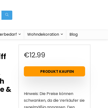
ierbedarf
Wohndekoration
Blog
€
12.99
ff
,
PRODUKT KAUFEN
sh
me &
Hinweis: Die Preise können
schwanken, da die Verkäufer sie
regelmäßig anpassen. Den