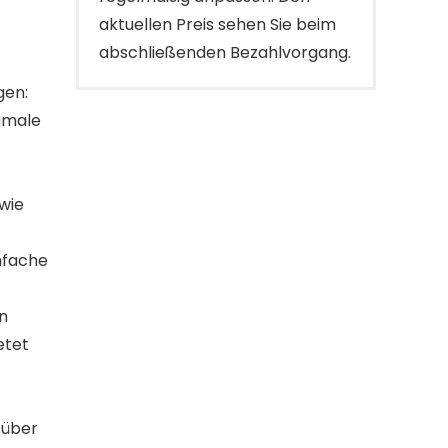
aktuellen Preis sehen Sie beim
abschließenden Bezahlvorgang.
gen:
ximale
owie
nfache
n
etet
 über