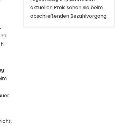
aktuellen Preis sehen Sie beim
abschließenden Bezahlvorgang.
,
und
ch
ng
eim
auer.
icht,