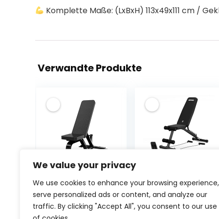
Komplette Maße: (LxBxH) 113x49x111 cm / Gek
Verwandte Produkte
We value your privacy
WYRMB
ZIPRO Tempo
We use cookies to enhance your browsing experience,
Commercial
klappbare
serve personalized ads or content, and analyze our
Professional
Hantelbank mit
traffic. By clicking "Accept All", you consent to our use
Bench Press
Expander-Seilen
of cookies.