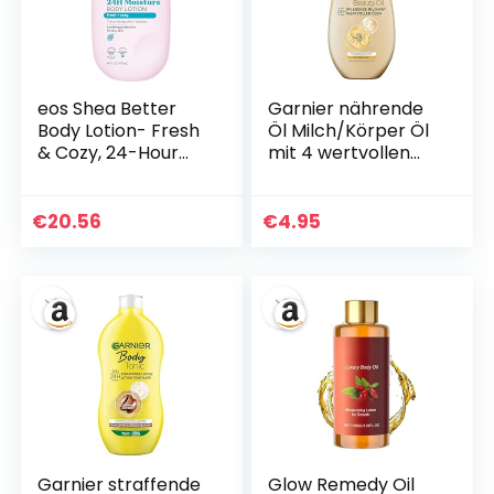
eos Shea Better
Garnier nährende
Body Lotion- Fresh
Öl Milch/Körper Öl
& Cozy, 24-Hour
mit 4 wertvollen
Moisture Skin Care,
Ölen: Argan,
Lightweight & Non-
Macadamia,
Greasy, Made with
Mandel, Rose, für
€
20.56
€
4.95
Natural Shea,
trockene Haut-
Vegan, 16 fl oz
fettet nicht, klebt
nicht, Oil Beauty, 1er
Pack – 400ml
Garnier straffende
Glow Remedy Oil