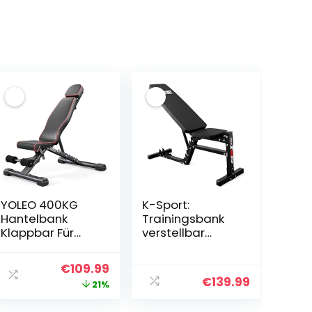
YOLEO 400KG
K-Sport:
Hantelbank
Trainingsbank
Klappbar Für
verstellbar
Professionelles
(beidseitig) I
Kraftraining,Schr
Ideale
her
ller
Ursprünglicher
Aktueller
€
109.99
ägbank
Hantelbank für
€
139.99
Preis
Preis
21%
Hantelbank
Kurz &
besser geeignet
Langhanteltraini
war:
ist: