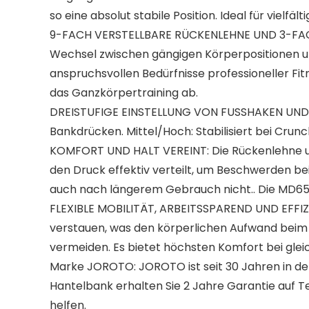
so eine absolut stabile Position. Ideal für vi
9-FACH VERSTELLBARE RÜCKENLEHNE UND 3-FACH VE
Wechsel zwischen gängigen Körperpositionen und
anspruchsvollen Bedürfnisse professioneller F
das Ganzkörpertraining ab.
DREISTUFIGE EINSTELLUNG VON FUSSHAKEN UND BEI
Bankdrücken. Mittel/Hoch: Stabilisiert bei Crun
KOMFORT UND HALT VEREINT: Die Rückenlehne un
den Druck effektiv verteilt, um Beschwerden bei
auch nach längerem Gebrauch nicht.. Die MD65 Fi
FLEXIBLE MOBILITÄT, ARBEITSSPAREND UND EFFIZIE
verstauen, was den körperlichen Aufwand beim 
vermeiden. Es bietet höchsten Komfort bei gleich
Marke JOROTO: JOROTO ist seit 30 Jahren in der 
Hantelbank erhalten Sie 2 Jahre Garantie auf Te
helfen.