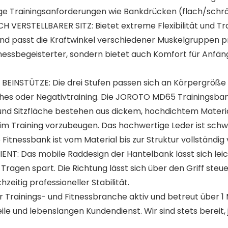
elfältige Trainingsanforderungen wie Bankdrücken (flach
RSTELLBARER SITZ: Bietet extreme Flexibilität und Train
 passt die Kraftwinkel verschiedener Muskelgruppen präzi
itnessbegeisterter, sondern bietet auch Komfort für Anf
NSTÜTZE: Die drei Stufen passen sich an Körpergröße und
ches oder Negativtraining. Die JOROTO MD65 Trainingsbank 
d Sitzfläche bestehen aus dickem, hochdichtem Materi
m Training vorzubeugen. Das hochwertige Leder ist schwei
tnessbank ist vom Material bis zur Struktur vollständig 
NT: Das mobile Raddesign der Hantelbank lässt sich leich
Tragen spart. Die Richtung lässt sich über den Griff st
zeitig professioneller Stabilität.
Trainings- und Fitnessbranche aktiv und betreut über 1 M
ile und lebenslangen Kundendienst. Wir sind stets bereit,