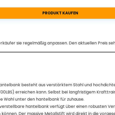
PRODUKT KAUFEN
erkäufer sie regelmäßig anpassen. Den aktuellen Preis s
elbank besteht aus verstärktem Stahl und hochdichter
700LBS) erreichen kann. Selbst bei langfristigem Krafttr
nete Wahl unter den hantelbank für zuhause.
rstellbare hantelbank verfügt über einen robusten Verr
en können. Der massive Metallstift wird direkt in die vor