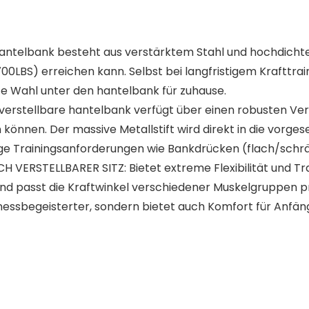
elbank besteht aus verstärktem Stahl und hochdichter
700LBS) erreichen kann. Selbst bei langfristigem Krafttr
nete Wahl unter den hantelbank für zuhause.
rstellbare hantelbank verfügt über einen robusten Verr
en können. Der massive Metallstift wird direkt in die vor
elfältige Trainingsanforderungen wie Bankdrücken (flach
RSTELLBARER SITZ: Bietet extreme Flexibilität und Train
 passt die Kraftwinkel verschiedener Muskelgruppen präzi
itnessbegeisterter, sondern bietet auch Komfort für Anf