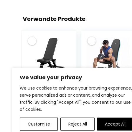
Verwandte Produkte
We value your privacy
WYRMB
MERACH
We use cookies to enhance your browsing experience,
Commercial
Hantelbank
serve personalized ads or content, and analyze our
Professional
Klappbar 450kg
traffic. By clicking "Accept All", you consent to our use
Bench Press
Tragfähig,Multif
of cookies.
Multifunctional
unktionale
Ursprü
€
69.99
Fitness Chair
Trainingsbank
€
443.94
Preis
22%
Home
mit 72
Customize
Reject All
Accept All
Adjustable Sit-
Einstellpositione
war: