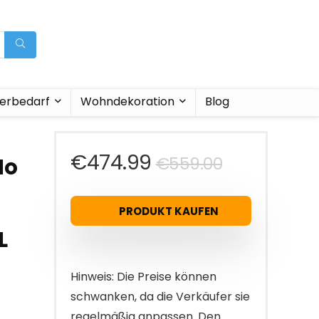
ierbedarf
Wohndekoration
Blog
Ursprüngl
Aktueller
€
474.99
€
559.00
No
Preis
Preis
PRODUKT KAUFEN
war:
ist:
L
€559.00
€474.99.
Hinweis: Die Preise können
schwanken, da die Verkäufer sie
regelmäßig anpassen. Den