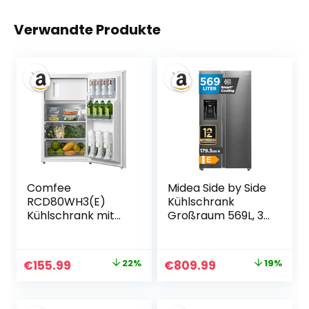
Verwandte Produkte
Comfee
Midea Side by Side
RCD80WH3(E)
Kühlschrank
Kühlschrank mit
Großraum 569L, 3-
Gefrierfach/ 80L
in-1
Kleiner
Wasserspender
Kühlschrank/mit 12
mit
Ursprünglicher
Aktueller
Ursprünglicher
Aktueller
€
155.99
22%
€
809.99
19%
L Gefrierfach/ -18
Festwasseranschl
Preis
Preis
Preis
Preis
°C bis -8 °C/ 4-
uss, Intelligente
Sterne-
Frischehaltung &
war:
ist:
war:
ist: