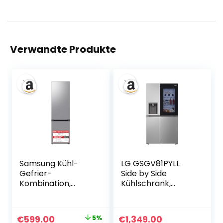
Verwandte Produkte
Samsung Kühl-
LG GSGV81PYLL
Gefrier-
Side by Side
Kombination,
Kühlschrank,
Kühlschrank mit
Klasse E, 635 L,
Gefrierfach, 203
Instaview,
cm, 390 l
Kühlschrank mit
Ursprünglicher
Aktueller
€
599.00
5%
€
1,349.00