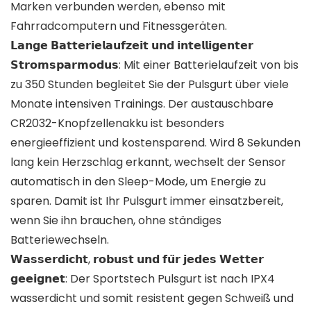
Marken verbunden werden, ebenso mit
Fahrradcomputern und Fitnessgeräten.
𝗟𝗮𝗻𝗴𝗲 𝗕𝗮𝘁𝘁𝗲𝗿𝗶𝗲𝗹𝗮𝘂𝗳𝘇𝗲𝗶𝘁 𝘂𝗻𝗱 𝗶𝗻𝘁𝗲𝗹𝗹𝗶𝗴𝗲𝗻𝘁𝗲𝗿
𝗦𝘁𝗿𝗼𝗺𝘀𝗽𝗮𝗿𝗺𝗼𝗱𝘂𝘀: Mit einer Batterielaufzeit von bis
zu 350 Stunden begleitet Sie der Pulsgurt über viele
Monate intensiven Trainings. Der austauschbare
CR2032-Knopfzellenakku ist besonders
energieeffizient und kostensparend. Wird 8 Sekunden
lang kein Herzschlag erkannt, wechselt der Sensor
automatisch in den Sleep-Mode, um Energie zu
sparen. Damit ist Ihr Pulsgurt immer einsatzbereit,
wenn Sie ihn brauchen, ohne ständiges
Batteriewechseln.
𝗪𝗮𝘀𝘀𝗲𝗿𝗱𝗶𝗰𝗵𝘁, 𝗿𝗼𝗯𝘂𝘀𝘁 𝘂𝗻𝗱 𝗳𝘂̈𝗿 𝗷𝗲𝗱𝗲𝘀 𝗪𝗲𝘁𝘁𝗲𝗿
𝗴𝗲𝗲𝗶𝗴𝗻𝗲𝘁: Der Sportstech Pulsgurt ist nach IPX4
wasserdicht und somit resistent gegen Schweiß und