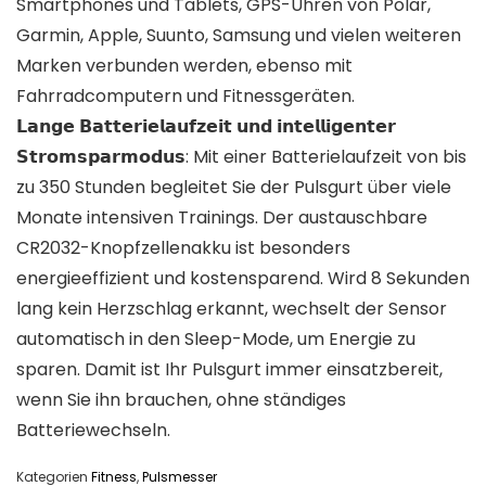
Smartphones und Tablets, GPS-Uhren von Polar,
Garmin, Apple, Suunto, Samsung und vielen weiteren
Marken verbunden werden, ebenso mit
Fahrradcomputern und Fitnessgeräten.
𝗟𝗮𝗻𝗴𝗲 𝗕𝗮𝘁𝘁𝗲𝗿𝗶𝗲𝗹𝗮𝘂𝗳𝘇𝗲𝗶𝘁 𝘂𝗻𝗱 𝗶𝗻𝘁𝗲𝗹𝗹𝗶𝗴𝗲𝗻𝘁𝗲𝗿
𝗦𝘁𝗿𝗼𝗺𝘀𝗽𝗮𝗿𝗺𝗼𝗱𝘂𝘀: Mit einer Batterielaufzeit von bis
zu 350 Stunden begleitet Sie der Pulsgurt über viele
Monate intensiven Trainings. Der austauschbare
CR2032-Knopfzellenakku ist besonders
energieeffizient und kostensparend. Wird 8 Sekunden
lang kein Herzschlag erkannt, wechselt der Sensor
automatisch in den Sleep-Mode, um Energie zu
sparen. Damit ist Ihr Pulsgurt immer einsatzbereit,
wenn Sie ihn brauchen, ohne ständiges
Batteriewechseln.
Kategorien
Fitness
,
Pulsmesser