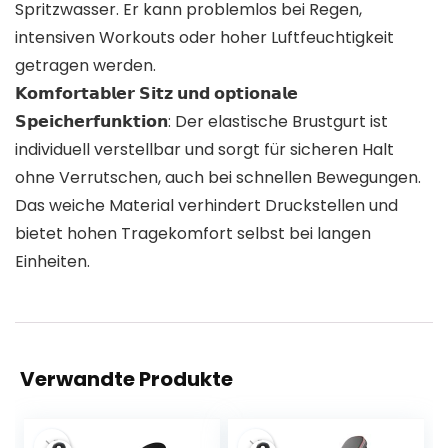
Spritzwasser. Er kann problemlos bei Regen,
intensiven Workouts oder hoher Luftfeuchtigkeit
getragen werden.
𝗞𝗼𝗺𝗳𝗼𝗿𝘁𝗮𝗯𝗹𝗲𝗿 𝗦𝗶𝘁𝘇 𝘂𝗻𝗱 𝗼𝗽𝘁𝗶𝗼𝗻𝗮𝗹𝗲
𝗦𝗽𝗲𝗶𝗰𝗵𝗲𝗿𝗳𝘂𝗻𝗸𝘁𝗶𝗼𝗻: Der elastische Brustgurt ist
individuell verstellbar und sorgt für sicheren Halt
ohne Verrutschen, auch bei schnellen Bewegungen.
Das weiche Material verhindert Druckstellen und
bietet hohen Tragekomfort selbst bei langen
Einheiten.
Verwandte Produkte