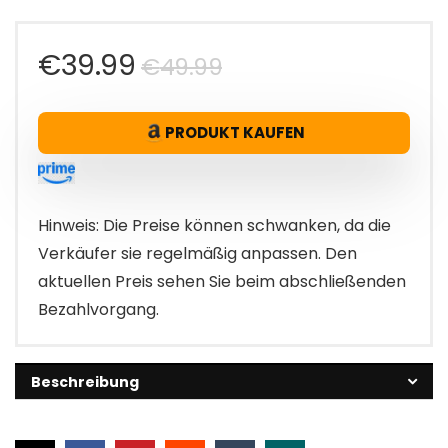
Ursprünglicher
Aktueller
€
39.99
€
49.99
Preis
Preis
PRODUKT KAUFEN
war:
ist:
€49.99
€39.99.
Hinweis: Die Preise können schwanken, da die
Verkäufer sie regelmäßig anpassen. Den
aktuellen Preis sehen Sie beim abschließenden
Bezahlvorgang.
Beschreibung