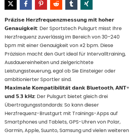
𝗣𝗿𝗮̈𝘇𝗶𝘀𝗲 𝗛𝗲𝗿𝘇𝗳𝗿𝗲𝗾𝘂𝗲𝗻𝘇𝗺𝗲𝘀𝘀𝘂𝗻𝗴 𝗺𝗶𝘁 𝗵𝗼𝗵𝗲𝗿
𝗚𝗲𝗻𝗮𝘂𝗶𝗴𝗸𝗲𝗶𝘁: Der Sportstech Pulsgurt misst Ihre
Herzfrequenz zuverlässig im Bereich von 30–240
bpm mit einer Genauigkeit von ±2 bpm. Diese
Präzision macht den Gurt ideal für Intervalltraining,
Ausdauereinheiten und zielgerichtete
Leistungssteuerung, egal ob Sie Einsteiger oder
ambitionierter Sportler sind.
𝗠𝗮𝘅𝗶𝗺𝗮𝗹𝗲 𝗞𝗼𝗺𝗽𝗮𝘁𝗶𝗯𝗶𝗹𝗶𝘁𝗮̈𝘁 𝗱𝗮𝗻𝗸 𝗕𝗹𝘂𝗲𝘁𝗼𝗼𝘁𝗵, 𝗔𝗡𝗧+
𝘂𝗻𝗱 𝟱.𝟯 𝗸𝗛𝘇: Der Pulsgurt bietet gleich drei
Übertragungsstandards: So kann dieser
Herzfrequenz-Brustgurt mit Trainings-Apps auf
Smartphones und Tablets, GPS-Uhren von Polar,
Garmin, Apple, Suunto, Samsung und vielen weiteren