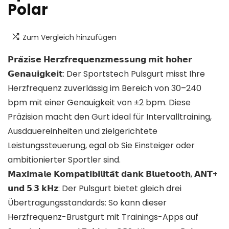
Polar
Zum Vergleich hinzufügen
𝗣𝗿𝗮̈𝘇𝗶𝘀𝗲 𝗛𝗲𝗿𝘇𝗳𝗿𝗲𝗾𝘂𝗲𝗻𝘇𝗺𝗲𝘀𝘀𝘂𝗻𝗴 𝗺𝗶𝘁 𝗵𝗼𝗵𝗲𝗿
𝗚𝗲𝗻𝗮𝘂𝗶𝗴𝗸𝗲𝗶𝘁: Der Sportstech Pulsgurt misst Ihre
Herzfrequenz zuverlässig im Bereich von 30–240
bpm mit einer Genauigkeit von ±2 bpm. Diese
Präzision macht den Gurt ideal für Intervalltraining,
Ausdauereinheiten und zielgerichtete
Leistungssteuerung, egal ob Sie Einsteiger oder
ambitionierter Sportler sind.
𝗠𝗮𝘅𝗶𝗺𝗮𝗹𝗲 𝗞𝗼𝗺𝗽𝗮𝘁𝗶𝗯𝗶𝗹𝗶𝘁𝗮̈𝘁 𝗱𝗮𝗻𝗸 𝗕𝗹𝘂𝗲𝘁𝗼𝗼𝘁𝗵, 𝗔𝗡𝗧+
𝘂𝗻𝗱 𝟱.𝟯 𝗸𝗛𝘇: Der Pulsgurt bietet gleich drei
Übertragungsstandards: So kann dieser
Herzfrequenz-Brustgurt mit Trainings-Apps auf