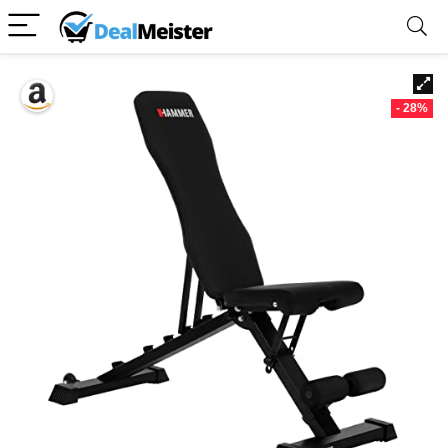
- 28%