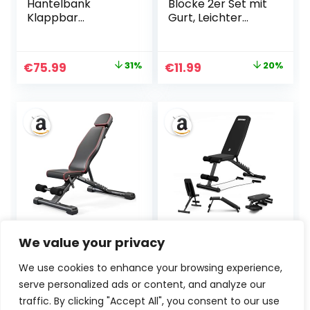
Hantelbank
Blöcke 2er Set mit
Klappbar
Gurt, Leichter
Verstellbar,
EVA-Schaum Brick
Multifunktions
Yoga Pilates
Trainingsbank
Blöcke, High
Ursprünglicher
Aktueller
Ursprünglicher
Aktueller
€
75.99
31%
€
11.99
20%
Schrägbank für
Density Yoga
Preis
Preis
Preis
Preis
Ganzkörper-
Block, Anti-
workout，8 in 1
Rutsch-Yoga-
war:
ist:
war:
ist:
Fitnessbank für zu
Block zum Dehnen,
€109.99
€75.99.
€14.99
€11.99.
Hause oder im
Verbesserung der
Fitnessstudio,
Kraft und
230kg
Flexibilität
Gewichtskapazität
PA300
YOLEO 400KG
ZIPRO Tempo
We value your privacy
Hantelbank
klappbare
Klappbar Für
Hantelbank mit
We use cookies to enhance your browsing experience,
Professionelles
Expander-Seilen –
serve personalized ads or content, and analyze our
Kraftraining,Schrä
Verstellbare
gbank Hantelbank
Fitnessbank mit 6-
traffic. By clicking "Accept All", you consent to our use
Ursprünglicher
Aktueller
Ursprünglicher
Aktueller
21%
3%