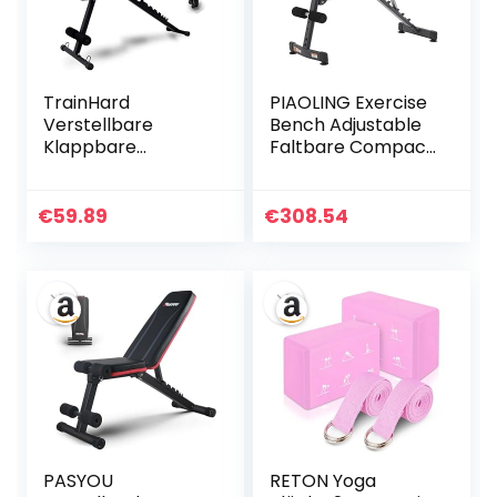
TrainHard
PIAOLING Exercise
Verstellbare
Bench Adjustable
Klappbare
Faltbare Compact
Hantelbank,
Training
Multifunktion
Hantelbank
Trainingsbank –
Einfache NO
€
59.89
€
308.54
Schrägbank –
Versammlung zu
Bauchtrainer –
tragen nötig
Flachbank –
Gerade/Schräg/N
egativ- Geeignet
für Einsteiger für
Zuhause bis 200 kg
Belastbar
PASYOU
RETON Yoga