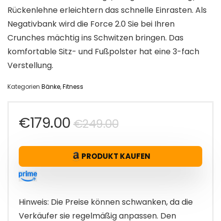
Rückenlehne erleichtern das schnelle Einrasten. Als
Negativbank wird die Force 2.0 Sie bei Ihren
Crunches mächtig ins Schwitzen bringen. Das
komfortable Sitz- und Fußpolster hat eine 3-fach
Verstellung.
Kategorien
Bänke
,
Fitness
Ursprünglicher
Aktueller
€
179.00
€
249.00
Preis
Preis
PRODUKT KAUFEN
war:
ist:
€249.00
€179.00.
Hinweis: Die Preise können schwanken, da die
Verkäufer sie regelmäßig anpassen. Den