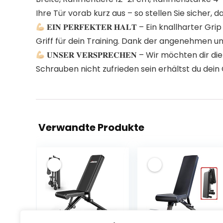
Ihre Tür vorab kurz aus – so stellen Sie sicher,
𝐄𝐈𝐍 𝐏𝐄𝐑𝐅𝐄𝐊𝐓𝐄𝐑 𝐇𝐀𝐋𝐓 – Ein knallha
Griff für dein Training. Dank der angenehmen 
𝐔𝐍𝐒𝐄𝐑 𝐕𝐄𝐑𝐒𝐏𝐑𝐄𝐂𝐇𝐄𝐍 – Wir möchte
Schrauben nicht zufrieden sein erhältst du dein
Verwandte Produkte