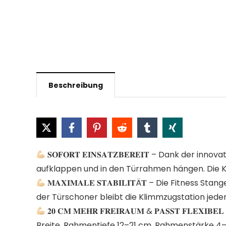
Beschreibung
𝐒𝐎𝐅𝐎𝐑𝐓 𝐄𝐈𝐍𝐒𝐀𝐓𝐙𝐁𝐄𝐑𝐄𝐈𝐓 – Dank 
aufklappen und in den Türrahmen hängen. Die K
𝐌𝐀𝐗𝐈𝐌𝐀𝐋𝐄 𝐒𝐓𝐀𝐁𝐈𝐋𝐈𝐓Ä𝐓 – Die Fitnes
der Türschoner bleibt die Klimmzugstation jede
𝟐𝟎 𝐂𝐌 𝐌𝐄𝐇𝐑 𝐅𝐑𝐄𝐈𝐑𝐀𝐔𝐌 & 𝐏𝐀𝐒𝐒𝐓 
Breite, Rahmentiefe 12–21 cm, Rahmenstärke 4–