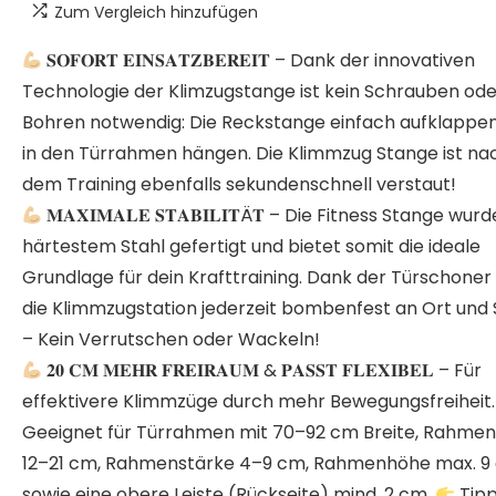
Zum Vergleich hinzufügen
𝐒𝐎𝐅𝐎𝐑𝐓 𝐄𝐈𝐍𝐒𝐀𝐓𝐙𝐁𝐄𝐑𝐄𝐈𝐓 – Dank der innovativen
Technologie der Klimzugstange ist kein Schrauben ode
Bohren notwendig: Die Reckstange einfach aufklappe
in den Türrahmen hängen. Die Klimmzug Stange ist na
dem Training ebenfalls sekundenschnell verstaut!
𝐌𝐀𝐗𝐈𝐌𝐀𝐋𝐄 𝐒𝐓𝐀𝐁𝐈𝐋𝐈𝐓Ä𝐓 – Die Fitness Stange wur
härtestem Stahl gefertigt und bietet somit die ideale
Grundlage für dein Krafttraining. Dank der Türschoner 
die Klimmzugstation jederzeit bombenfest an Ort und 
– Kein Verrutschen oder Wackeln!
𝟐𝟎 𝐂𝐌 𝐌𝐄𝐇𝐑 𝐅𝐑𝐄𝐈𝐑𝐀𝐔𝐌 & 𝐏𝐀𝐒𝐒𝐓 𝐅𝐋𝐄𝐗𝐈𝐁𝐄𝐋 – Für
effektivere Klimmzüge durch mehr Bewegungsfreiheit.
Geeignet für Türrahmen mit 70–92 cm Breite, Rahmen
12–21 cm, Rahmenstärke 4–9 cm, Rahmenhöhe max. 9
sowie eine obere Leiste (Rückseite) mind. 2 cm.
Tipp