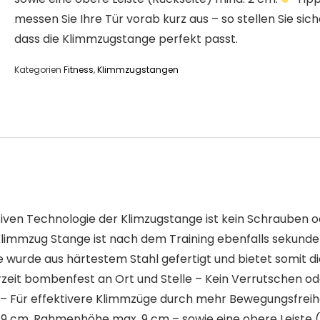
messen Sie Ihre Tür vorab kurz aus – so stellen Sie sich
dass die Klimmzugstange perfekt passt.
Kategorien
Fitness
,
Klimmzugstangen
der innovativen Technologie der Klimzugstange ist kein Schra
limmzug Stange ist nach dem Training ebenfalls sekunde
s Stange wurde aus härtestem Stahl gefertigt und bietet somit
rzeit bombenfest an Ort und Stelle – Kein Verrutschen o
𝐋𝐄𝐗𝐈𝐁𝐄𝐋 – Für effektivere Klimmzüge durch mehr Bewegun
9 cm, Rahmenhöhe max. 9 cm – sowie eine obere Leiste (