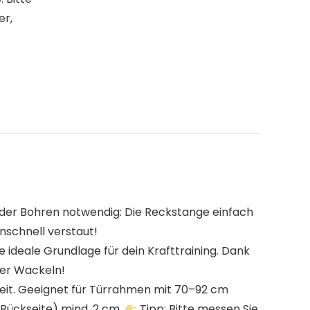
er,
uben oder Bohren notwendig: Die Reckstange einfach
nschnell verstaut!
 die ideale Grundlage für dein Krafttraining. Dank
der Wackeln!
gsfreiheit. Geeignet für Türrahmen mit 70–92 cm
Rückseite) mind. 2 cm.
Tipp: Bitte messen Sie