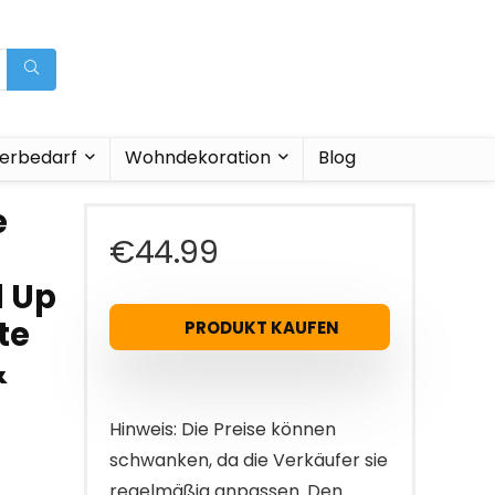
ierbedarf
Wohndekoration
Blog
e
€
44.99
l Up
te
PRODUKT KAUFEN
&
Hinweis: Die Preise können
schwanken, da die Verkäufer sie
regelmäßig anpassen. Den