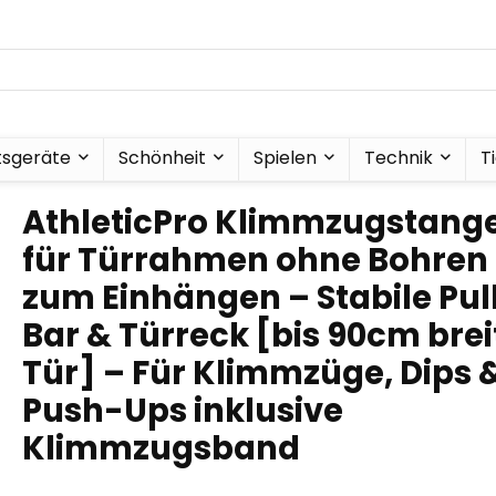
tsgeräte
Schönheit
Spielen
Technik
T
AthleticPro Klimmzugstang
für Türrahmen ohne Bohren
zum Einhängen – Stabile Pul
Bar & Türreck [bis 90cm brei
Tür] – Für Klimmzüge, Dips 
Push-Ups inklusive
Klimmzugsband