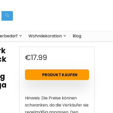
ierbedarf
Wohndekoration
Blog
rk
€
17.99
ck
ig
PRODUKT KAUFEN
ga
Hinweis: Die Preise können
schwanken, da die Verkäufer sie
regelmäßig anpassen. Den