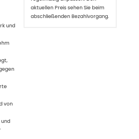
aktuellen Preis sehen Sie beim
abschließenden Bezahlvorgang.
r
rk und
nehm
gt,
 gegen
rte
nd von
k und
r