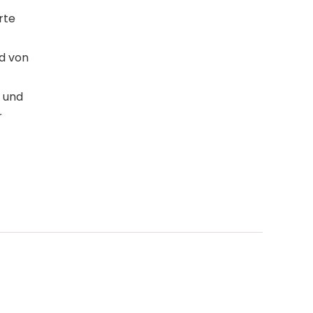
rte
nd von
k und
r