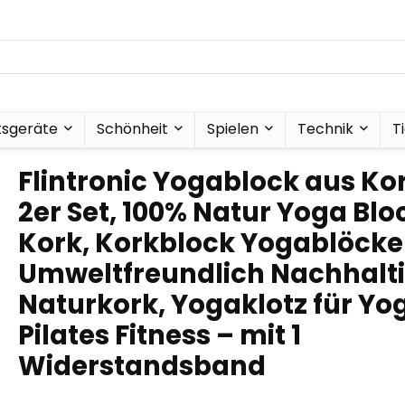
tsgeräte
Schönheit
Spielen
Technik
T
Flintronic Yogablock aus Ko
2er Set, 100% Natur Yoga Blo
Kork, Korkblock Yogablöcke
Umweltfreundlich Nachhalt
Naturkork, Yogaklotz für Yo
Pilates Fitness – mit 1
Widerstandsband