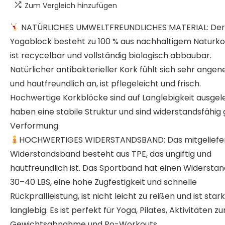
Zum Vergleich hinzufügen
NATÜRLICHES UMWELTFREUNDLICHES MATERIAL: De
Yogablock besteht zu 100 % aus nachhaltigem Naturko
ist recycelbar und vollständig biologisch abbaubar.
Natürlicher antibakterieller Kork fühlt sich sehr ange
und hautfreundlich an, ist pflegeleicht und frisch.
Hochwertige Korkblöcke sind auf Langlebigkeit ausgele
haben eine stabile Struktur und sind widerstandsfähig
Verformung.
HOCHWERTIGES WIDERSTANDSBAND: Das mitgeliefe
Widerstandsband besteht aus TPE, das ungiftig und
hautfreundlich ist. Das Sportband hat einen Widersta
30–40 LBS, eine hohe Zugfestigkeit und schnelle
Rückprallleistung, ist nicht leicht zu reißen und ist star
langlebig. Es ist perfekt für Yoga, Pilates, Aktivitäten zu
Gewichtsabnahme und Po-Workouts.