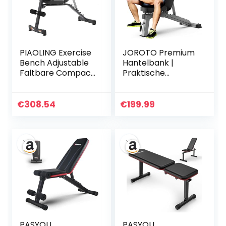
PIAOLING Exercise
JOROTO Premium
Bench Adjustable
Hantelbank |
Faltbare Compact
Praktische
Training
Fitnessbank,
Hantelbank
geeignet als
Einfache NO
Schrägbank &
€
308.54
€
199.99
Versammlung zu
Flachbank
tragen nötig
Bankdrücken Bank
für
Ganzkörpertrainin
g | MD80, Folding
Flach Einstellbar
Bauch
PASYOU
PASYOU