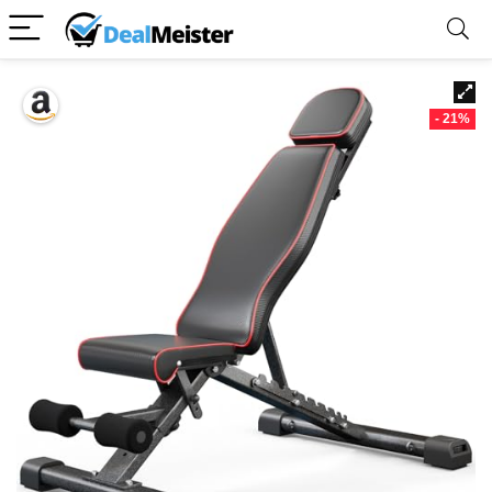
- 21%