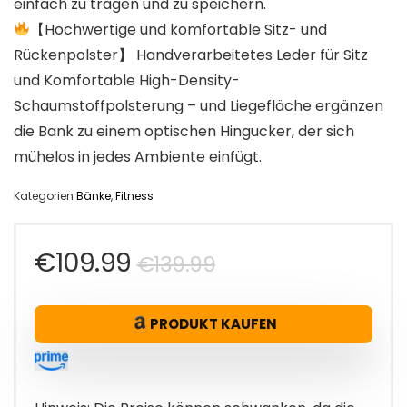
einfach zu tragen und zu speichern.
【Hochwertige und komfortable Sitz- und
Rückenpolster】 Handverarbeitetes Leder für Sitz
und Komfortable High-Density-
Schaumstoffpolsterung – und Liegefläche ergänzen
die Bank zu einem optischen Hingucker, der sich
mühelos in jedes Ambiente einfügt.
Kategorien
Bänke
,
Fitness
Ursprünglicher
Aktueller
€
109.99
€
139.99
Preis
Preis
PRODUKT KAUFEN
war:
ist:
€139.99
€109.99.