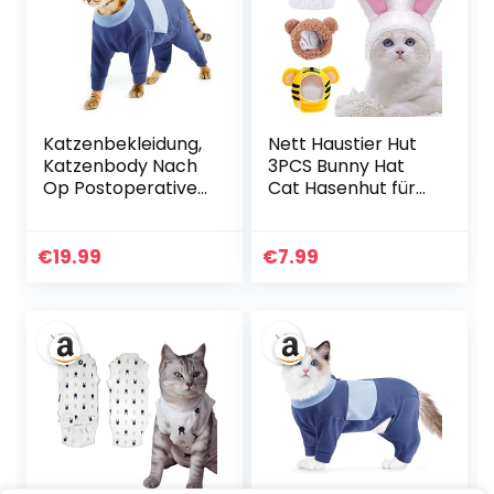
S-Rose
E-Halsband
Alternative
(Hellrosa, M)
Katzenbekleidung,
Nett Haustier Hut
Katzenbody Nach
3PCS Bunny Hat
Op Postoperative
Cat Hasenhut für
Kleidung Anti-
Katze Einstellbar
Leckende Langarm
Haustier
4 Beine Einteiler
Kopfbedeckung
€
19.99
€
7.99
Wunden Oder
Hasenhasenhut
Operationsstellen
mit Ohren Katze
Abdecken, Um
Kleine Hunde
Lecken Zu
Haustierhut
Verhindern(Blau,
Niedliche
M)
Kopfschmuck
Lustige Mütze
Partykostüm