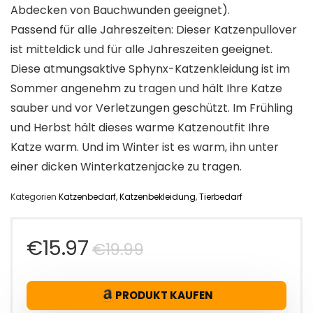
Abdecken von Bauchwunden geeignet).
Passend für alle Jahreszeiten: Dieser Katzenpullover
ist mitteldick und für alle Jahreszeiten geeignet.
Diese atmungsaktive Sphynx-Katzenkleidung ist im
Sommer angenehm zu tragen und hält Ihre Katze
sauber und vor Verletzungen geschützt. Im Frühling
und Herbst hält dieses warme Katzenoutfit Ihre
Katze warm. Und im Winter ist es warm, ihn unter
einer dicken Winterkatzenjacke zu tragen.
Kategorien
Katzenbedarf
,
Katzenbekleidung
,
Tierbedarf
Ursprünglicher
Aktueller
€
15.97
€
19.99
Preis
Preis
PRODUKT KAUFEN
war:
ist: