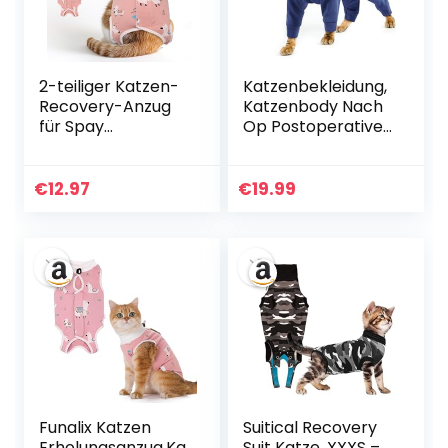
2-teiliger Katzen-
Katzenbekleidung,
Recovery-Anzug
Katzenbody Nach
für Spay
Op Postoperative
Bauchverletzunge
Kleidung Anti-
n Weiblich, Onesie
Leckende Langarm
für nach der
4 Beine Einteiler
€
12.97
€
19.99
Operation,
Wunden Oder
Chirurgie-
Operationsstellen
Recovery-Anzug
Abdecken, Um
Kätzchen-Onesie
Lecken Zu
für Katzen Anti
Verhindern(Blau,
Lecken
M)
Funalix Katzen
Suitical Recovery
Erholungsanzug,Ka
Suit Katze, XXXS –