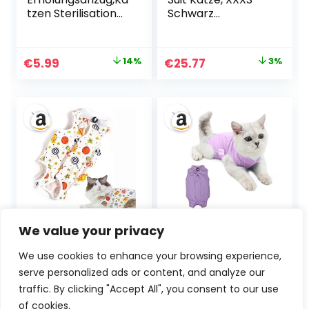
tzen Sterilisation
Schwarz
nach der
Camouflage
Operation Anti-
Lick-Anzug
Ursprünglicher
Aktueller
Ursprünglicher
Aktueller
€
5.99
14%
€
25.77
3%
Haustier,Süße
Preis
Preis
Preis
Preis
Alpaka Muster
Design Katze
war:
ist:
war:
ist:
Chirurgie
€6.99
€5.99.
€26.55
€25.77.
Wiederherstellung
Anzug (Pink/M)
CGLRybO
Katzenbody Nach
We value your privacy
Katzenbody Nach
op Kastration
Op Kastration
Katze, Katzen Body
We use cookies to enhance your browsing experience,
Haustier-
für Katzen
serve personalized ads or content, and analyze our
medizinisches
Operation,
traffic. By clicking "Accept All", you consent to our use
chirurgisches
Recovery Suit
€
10.99
€
10.99
of cookies.