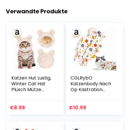
Verwandte Produkte
Katzen Hut Lustig,
CGLRybO
Winter Cat Hat
Katzenbody Nach
Plüsch Mütze
Op Kastration
Verstellbar
Haustier-
Hundemütze Cute
medizinisches
Hunde Hut für
chirurgisches
€
8.99
€
10.99
Kleine Katzen
Hemd
Hunde,
Operationsgenesu
Katzenbekleidung
ngsanzüge für