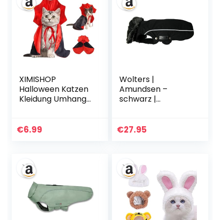
Accessories
Katzen
(Weiß)
(Stil:Lutscher, L)
XIMISHOP
Wolters |
Halloween Katzen
Amundsen –
Kleidung Umhang
schwarz |
Kostüm Katze und
Rückenlänge 22
Hund Cosplay
cm
Vampir Zubehör
€
6.99
€
27.95
Halloween Teufel
Cape Mantel
Kostüm Für
Haustier