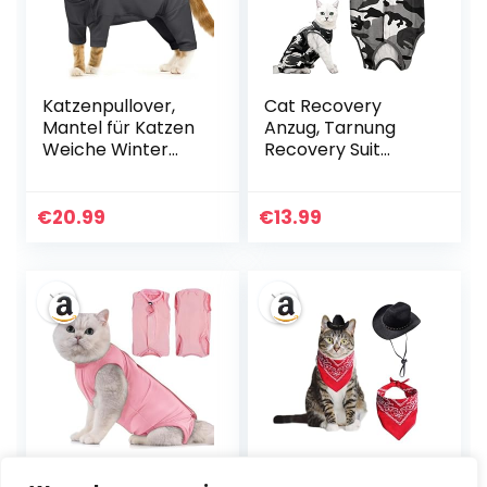
Katzenpullover,
Cat Recovery
Mantel für Katzen
Anzug, Tarnung
Weiche Winter
Recovery Suit
Kleidung Katzen-
Katze,
Erholungsanzug
Chirurgischer
Overall
Erholungsanzug,
€
20.99
€
13.99
Unterstützung Bei
Katzenbody Nach
Der Genesung
Op, Kegel E
Nach Operationen
Halsband
Oder
Alternative,
Verletzungen(Dun
Kleidung Nach der
kelgrau, XL)
Operation für
Katzen Haustiere
Bauchwunden (M)
Avont Katzenbody
AWOCAN