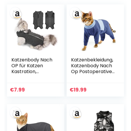
Katzenbody Nach
Katzenbekleidung,
OP für Katzen
Katzenbody Nach
Kastration,
Op Postoperative
Erholungsanzug
Kleidung Anti-
Katze Body,
Leckende Langarm
Alternative zur
4 Beine Einteiler
€
7.99
€
19.99
Halskrause,
Wunden Oder
Weiche
Operationsstellen
Atmungsaktive
Abdecken, Um
Katzenbekleidung
Lecken Zu
für
Verhindern(Blau,
Hautkrankheiten
M)
und Wunden