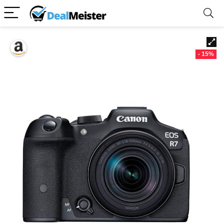
- 15%