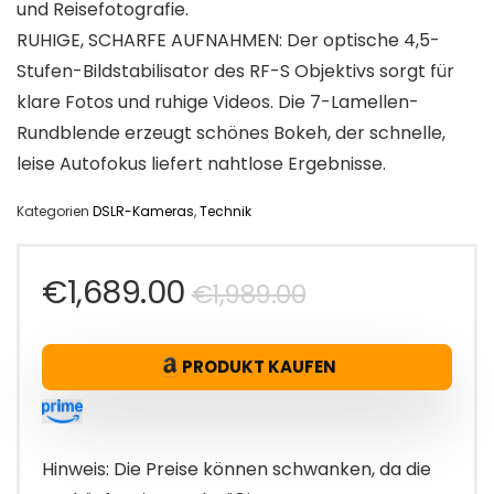
und Reisefotografie.
RUHIGE, SCHARFE AUFNAHMEN: Der optische 4,5-
Stufen-Bildstabilisator des RF-S Objektivs sorgt für
klare Fotos und ruhige Videos. Die 7-Lamellen-
Rundblende erzeugt schönes Bokeh, der schnelle,
leise Autofokus liefert nahtlose Ergebnisse.
Kategorien
DSLR-Kameras
,
Technik
Ursprünglich
Aktueller
€
1,689.00
€
1,989.00
Preis
Preis
PRODUKT KAUFEN
war:
ist:
€1,989.00
€1,689.00.
Hinweis: Die Preise können schwanken, da die