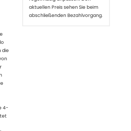
aktuellen Preis sehen Sie beim
abschließenden Bezahlvorgang.
ie
lo
 die
von
r
n
ie
e 4-
tet