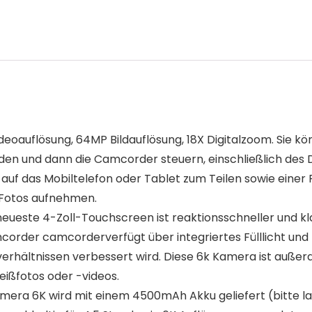
oauflösung, 64MP Bildauflösung, 18X Digitalzoom. Sie kön
laden und dann die Camcorder steuern, einschließlich de
uf das Mobiltelefon oder Tablet zum Teilen sowie einer F
d Fotos aufnehmen.
eueste 4-Zoll-Touchscreen ist reaktionsschneller und klar
corder camcorderverfügt über integriertes Fülllicht und 
erhältnissen verbessert wird. Diese 6k Kamera ist auße
ißfotos oder -videos.
era 6K wird mit einem 4500mAh Akku geliefert (bitte l