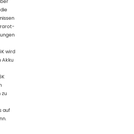
über
 die
nissen
frarot-
bungen
K wird
n Akku
6K
h
 zu
s auf
nn.