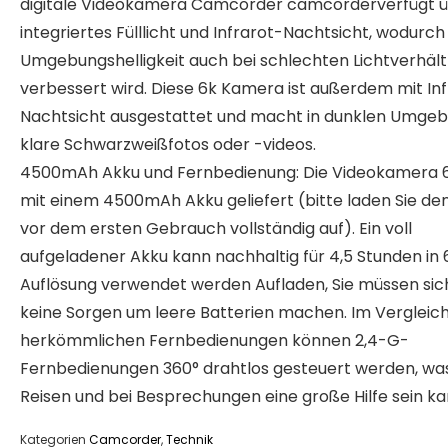
digitale Videokamera Camcorder camcorderverfügt 
integriertes Fülllicht und Infrarot-Nachtsicht, wodurch
Umgebungshelligkeit auch bei schlechten Lichtverhält
verbessert wird. Diese 6k Kamera ist außerdem mit In
Nachtsicht ausgestattet und macht in dunklen Umge
klare Schwarzweißfotos oder -videos.
4500mAh Akku und Fernbedienung: Die Videokamera 6
mit einem 4500mAh Akku geliefert (bitte laden Sie de
vor dem ersten Gebrauch vollständig auf). Ein voll
aufgeladener Akku kann nachhaltig für 4,5 Stunden in 
Auflösung verwendet werden Aufladen, Sie müssen sic
keine Sorgen um leere Batterien machen. Im Vergleich
herkömmlichen Fernbedienungen können 2,4-G-
Fernbedienungen 360° drahtlos gesteuert werden, wa
Reisen und bei Besprechungen eine große Hilfe sein ka
Kategorien
Camcorder
,
Technik