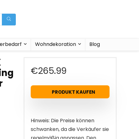
ierbedarf
Wohndekoration
Blog
K
€
265.99
ing
r
PRODUKT KAUFEN
Hinweis: Die Preise können
schwanken, da die Verkäufer sie
regelmäßig anpassen. Den