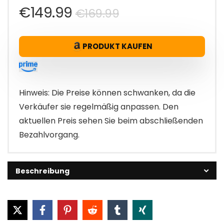
Ursprünglicher
Aktueller
€
149.99
€
169.99
Preis
Preis
PRODUKT KAUFEN
war:
ist:
€169.99
€149.99.
Hinweis: Die Preise können schwanken, da die
Verkäufer sie regelmäßig anpassen. Den
aktuellen Preis sehen Sie beim abschließenden
Bezahlvorgang.
Beschreibung