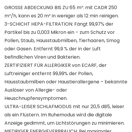
GROSSE ABDECKUNG BIS ZU 65 m²: mit CADR 250
m³/h, kann es 20 m² in weniger als 12 min reinigen.
3-SCHICHT HEPA-FILTRATION: Fängt 99,97% der
Partikel bis zu 0,003 Mikron ein – zum Schutz vor
Pollen, Staub, Hausstaubmilben, Tierhaaren, Smog
oder Gasen. Entfernt 99,9 % der in der Luft
befindlichen Viren und Bakterien.
ZERTIFIZIERT FÜR ALLERGIKER von ECARF, der
Luftreiniger entfernt 99,99% der Pollen,
Hausstaubmilben oder Haustierallergene – bekannte
Auslöser von Allergie- oder
Heuschnupfensymptomen.
ULTRA-LEISER SCHLAFMODUS mit nur 20,5 dB5, leiser
als ein Flüstern. Im Ruhemodus wird die digitale
Anzeige gedimmt, um Lichtstörungen zu minimieren.
NIEDRIGER ENERGIEVERBRAUCH: Bei maximaler