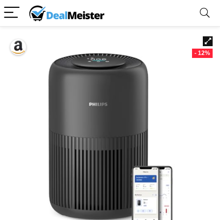
- 12%