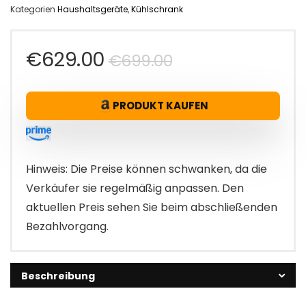
Kategorien
Haushaltsgeräte
,
Kühlschrank
Ursprüngliche
Aktueller
€
629.00
€
699.00
Preis
Preis
PRODUKT KAUFEN
war:
ist:
€699.00
€629.00.
Hinweis: Die Preise können schwanken, da die
Verkäufer sie regelmäßig anpassen. Den
aktuellen Preis sehen Sie beim abschließenden
Bezahlvorgang.
Beschreibung