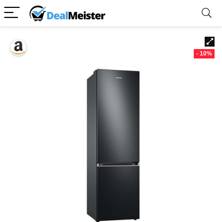
- 10%