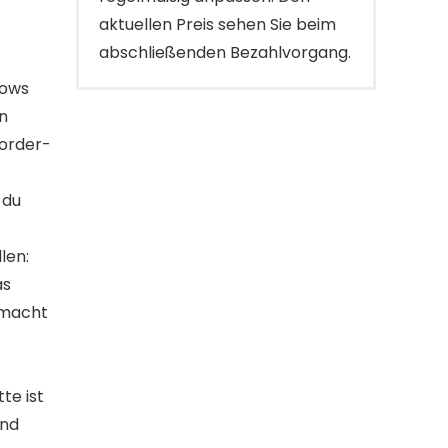
aktuellen Preis sehen Sie beim
abschließenden Bezahlvorgang.
lows
n
Vorder-
 du
len:
as
 macht
te ist
und