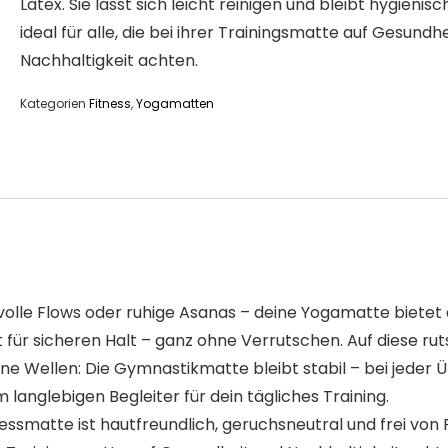
Latex. Sie lässt sich leicht reinigen und bleibt hygienisc
ideal für alle, die bei ihrer Trainingsmatte auf Gesundh
Nachhaltigkeit achten.
Kategorien
Fitness
,
Yogamatten
e Flows oder ruhige Asanas – deine Yogamatte bietet di
gt für sicheren Halt – ganz ohne Verrutschen. Auf diese r
e Wellen: Die Gymnastikmatte bleibt stabil – bei jeder Üb
anglebigen Begleiter für dein tägliches Training.
atte ist hautfreundlich, geruchsneutral und frei von PVC