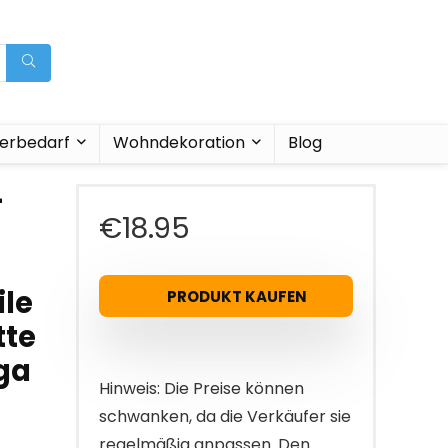
ierbedarf
Wohndekoration
Blog
–
€
18.95
ile
PRODUKT KAUFEN
tte
oga
Hinweis: Die Preise können
schwanken, da die Verkäufer sie
regelmäßig anpassen. Den