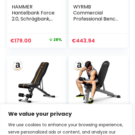
HAMMER
WYRMB
Hantelbank Force
Commercial
2.0, Schrägbank,
Professional Bench
Negativ-
Press
Einstellung, 99%
Multifunctional
vormontiert, 200
Fitness Chair
Ursprünglicher
Aktueller
€
179.00
28%
€
443.94
kg
Home Adjustable
Preis
Preis
Gewichtsbelastun
Sit-Up Exercise
g, Transportrollen,
Fitness Equipment
war:
ist:
123 x 52 x 120
€249.00
€179.00.
ACTIVEWEIGHT
JOROTO Premium
We value your privacy
Klappbare,
Hantelbank |
Verstellbare
Praktische
We use cookies to enhance your browsing experience,
Hantelbank | 90
Fitnessbank,
serve personalized ads or content, and analyze our