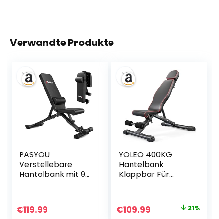
Verwandte Produkte
PASYOU
YOLEO 400KG
Verstellebare
Hantelbank
Hantelbank mit 90
Klappbar Für
Grad
Professionelles
Multifunktions
Kraftraining,Schrä
Trainingsbank
gbank Hantelbank
Ursprünglicher
Aktueller
€
119.99
€
109.99
21%
Schrägbank
besser geeignet