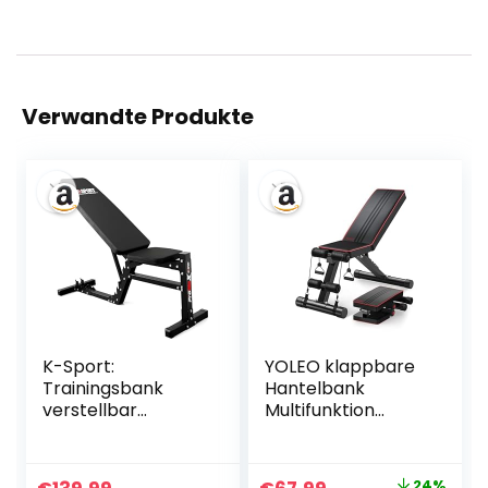
Verwandte Produkte
K-Sport:
YOLEO klappbare
Trainingsbank
Hantelbank
verstellbar
Multifunktion
(beidseitig) I Ideale
Training Fitness
Hantelbank für
Bank Bauchtrainer
Kurz &
Schrägbank mit 6-
Ursprünglicher
Aktueller
24%