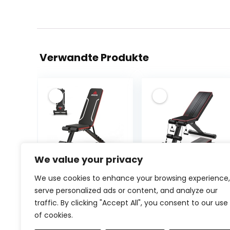
Verwandte Produkte
We value your privacy
Roygym
YOLEO
We use cookies to enhance your browsing experience,
Klappbare
klappbare
serve personalized ads or content, and analyze our
Hantelbank,
Hantelbank
traffic. By clicking "Accept All", you consent to our use
Multifunktion
Multifunktion
of cookies.
Training Fitness
Training Fitness
Ursprü
€
67.99
mit
Bank