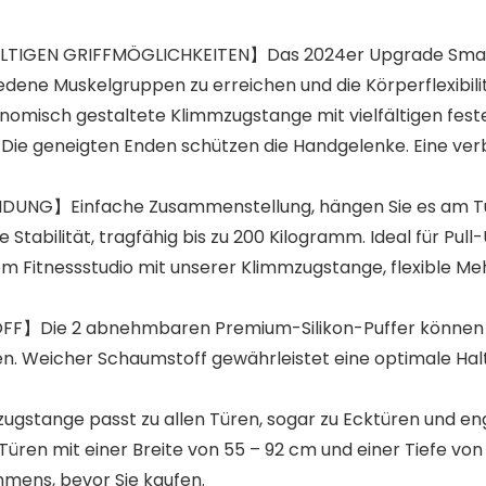
IGEN GRIFFMÖGLICHKEITEN】Das 2024er Upgrade Smart-
edene Muskelgruppen zu erreichen und die Körperflexibili
 gestaltete Klimmzugstange mit vielfältigen festen Gr
Die geneigten Enden schützen die Handgelenke. Eine verb
NG】Einfache Zusammenstellung, hängen Sie es am Tür
 Stabilität, tragfähig bis zu 200 Kilogramm. Ideal für Pu
vom Fitnessstudio mit unserer Klimmzugstange, flexible M
ie 2 abnehmbaren Premium-Silikon-Puffer können Sc
en. Weicher Schaumstoff gewährleistet eine optimale Hal
tange passt zu allen Türen, sogar zu Ecktüren und eng
 Türen mit einer Breite von 55 – 92 cm und einer Tiefe v
hmens, bevor Sie kaufen.