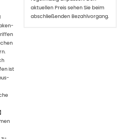
aktuellen Preis sehen Sie beim
abschließenden Bezahlvorgang.
N
aken-
riffen
ichen
rn.
ch
en ist
mus-
äche
G】
hmen
 zu