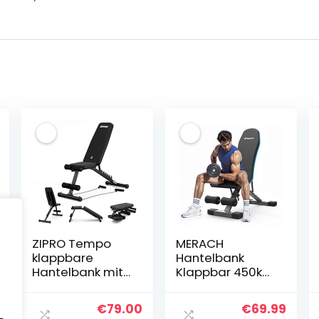
ZIPRO Tempo
MERACH
klappbare
Hantelbank
Hantelbank mit
Klappbar 450kg
Expander-Seilen
Tragfähig,Multif
– Verstellbare
unktionale
nglicher
Aktueller
Ursprünglicher
Aktueller
Ursprünglic
Aktue
€
79.00
€
69.99
Fitnessbank mit
Trainingsbank