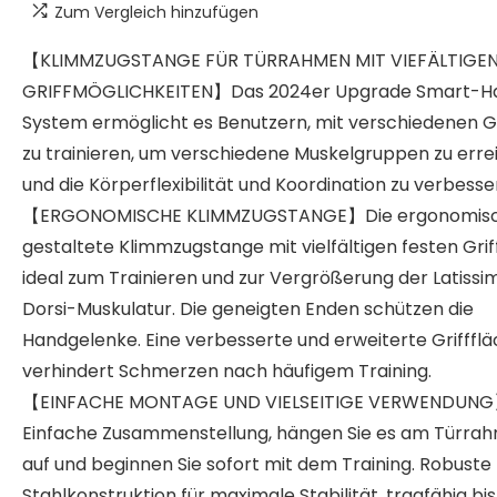
Zum Vergleich hinzufügen
【KLIMMZUGSTANGE FÜR TÜRRAHMEN MIT VIEFÄLTIGE
GRIFFMÖGLICHKEITEN】Das 2024er Upgrade Smart-H
System ermöglicht es Benutzern, mit verschiedenen G
zu trainieren, um verschiedene Muskelgruppen zu erre
und die Körperflexibilität und Koordination zu verbesse
【ERGONOMISCHE KLIMMZUGSTANGE】Die ergonomis
gestaltete Klimmzugstange mit vielfältigen festen Griff
ideal zum Trainieren und zur Vergrößerung der Latissi
Dorsi-Muskulatur. Die geneigten Enden schützen die
Handgelenke. Eine verbesserte und erweiterte Grifffl
verhindert Schmerzen nach häufigem Training.
【EINFACHE MONTAGE UND VIELSEITIGE VERWENDUN
Einfache Zusammenstellung, hängen Sie es am Türra
auf und beginnen Sie sofort mit dem Training. Robuste
Stahlkonstruktion für maximale Stabilität, tragfähig bis