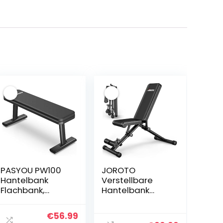
PASYOU PW100
JOROTO
Hantelbank
Verstellbare
Flachbank,
Hantelbank
Extreme
Klappbare
Belastbarkeit
Bauch Folding
her
ller
Ursprünglicher
Aktueller
€
56.99
660 KG,
Flach Einstellbar