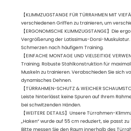
【KLIMMZUGSTANGE FÜR TÜRRAHMEN MIT VIEFÄLT
verschiedenen Griffen zu trainieren, um verschi
【ERGONOMISCHE KLIMMZUGSTANGE】Die ergonomisch
Vergrößerung der Latissimus-Dorsi-Muskulatur. 
Schmerzen nach häufigem Training.
【EINFACHE MONTAGE UND VIELSEITIGE VERWENDU
Training. Robuste Stahlkonstruktion für maximale
Muskeln zu trainieren. Verabschieden Sie sich 
dynamisches Dehnen.
【TÜRRAHMEN-SCHUTZ & WEICHER SCHAUMSTOFF】D
Leiste hinterlässt keine Spuren auf Ihrem Rahm
bei schwitzenden Händen.
【WEITERE DETAILS】Unsere Türrahmen-Klimmzugs
„Haken“ wurde auf 55 cm reduziert, sie passt zu
Bitte messen Sie den Raum innerhalb des Türra