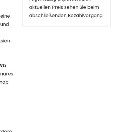
aktuellen Preis sehen Sie beim
abschließenden Bezahlvorgang.
t eine
 und
e
Asien
𝙉𝙂
ionäres
omap
rdere