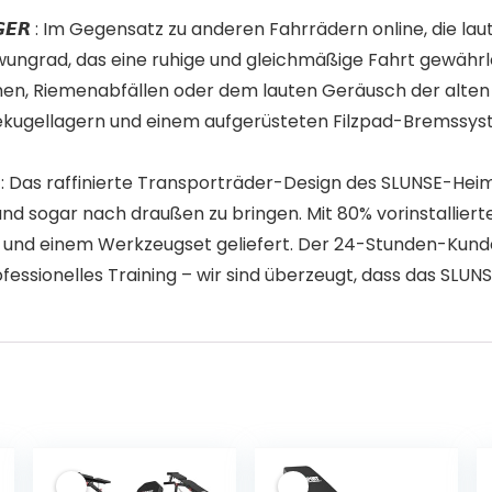
𝙄𝘾𝙃𝙈𝘼̈ß𝙄𝙂𝙀𝙍 : Im Gegensatz zu anderen Fahrrädern online
wungrad, das eine ruhige und gleichmäßige Fahrt gewähr
, Riemenabfällen oder dem lauten Geräusch der alten F
iekugellagern und einem aufgerüsteten Filzpad-Bremssys
𝙎𝙀𝙍𝙑𝙄𝘾𝙀 : Das raffinierte Transporträder-Design des SLUNS
d sogar nach draußen zu bringen. Mit 80% vorinstallier
ung und einem Werkzeugset geliefert. Der 24-Stunden-Kunde
essionelles Training – wir sind überzeugt, dass das SLUNSE