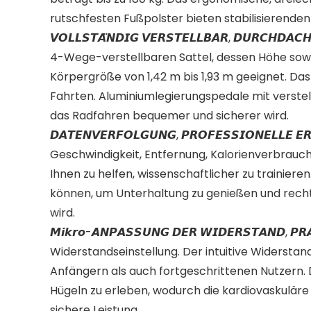
rutschfesten Fußpolster bieten stabilisierende
𝙑𝙊𝙇𝙇𝙎𝙏𝘼̈𝙉𝘿𝙄𝙂 𝙑𝙀𝙍𝙎𝙏𝙀𝙇𝙇𝘽𝘼𝙍, 𝘿𝙐𝙍
4-Wege-verstellbaren Sattel, dessen Höhe sowie
Körpergröße von 1,42 m bis 1,93 m geeignet. Da
Fahrten. Aluminiumlegierungspedale mit verst
das Radfahren bequemer und sicherer wird.
𝘿𝘼𝙏𝙀𝙉𝙑𝙀𝙍𝙁𝙊𝙇𝙂𝙐𝙉𝙂, 𝙋𝙍𝙊𝙁𝙀𝙎𝙎𝙄𝙊𝙉𝙀
Geschwindigkeit, Entfernung, Kalorienverbrauch 
Ihnen zu helfen, wissenschaftlicher zu trainiere
können, um Unterhaltung zu genießen und rechtz
wird.
𝙈𝙞𝙠𝙧𝙤-𝘼𝙉𝙋𝘼𝙎𝙎𝙐𝙉𝙂 𝘿𝙀𝙍 𝙒𝙄𝘿𝙀𝙍𝙎𝙏𝘼𝙉
Widerstandseinstellung. Der intuitive Widerstan
Anfängern als auch fortgeschrittenen Nutzern. 
Hügeln zu erleben, wodurch die kardiovaskuläre
sichere Leistung.