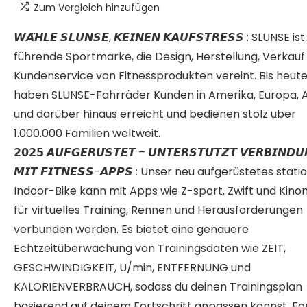
Zum Vergleich hinzufügen
𝙒𝘼̈𝙃𝙇𝙀 𝙎𝙇𝙐𝙉𝙎𝙀, 𝙆𝙀𝙄𝙉𝙀𝙉 𝙆𝘼𝙐𝙁𝙎𝙏𝙍𝙀𝙎𝙎 : SLUNSE is
führende Sportmarke, die Design, Herstellung, Verkauf
Kundenservice von Fitnessprodukten vereint. Bis heut
haben SLUNSE-Fahrräder Kunden in Amerika, Europa, 
und darüber hinaus erreicht und bedienen stolz über
1.000.000 Familien weltweit.
𝟮𝟬𝟮𝟱 𝘼𝙐𝙁𝙂𝙀𝙍𝙐̈𝙎𝙏𝙀𝙏 – 𝙐𝙉𝙏𝙀𝙍𝙎𝙏𝙐̈𝙏𝙕𝙏 𝙑𝙀𝙍𝘽𝙄𝙉𝘿𝙐
𝙈𝙄𝙏 𝙁𝙄𝙏𝙉𝙀𝙎𝙎-𝘼𝙋𝙋𝙎 : Unser neu aufgerüstetes stat
Indoor-Bike kann mit Apps wie Z-sport, Zwift und Kin
für virtuelles Training, Rennen und Herausforderungen
verbunden werden. Es bietet eine genauere
Echtzeitüberwachung von Trainingsdaten wie ZEIT,
GESCHWINDIGKEIT, U/min, ENTFERNUNG und
KALORIENVERBRAUCH, sodass du deinen Trainingsplan
basierend auf deinem Fortschritt anpassen kannst. Fo