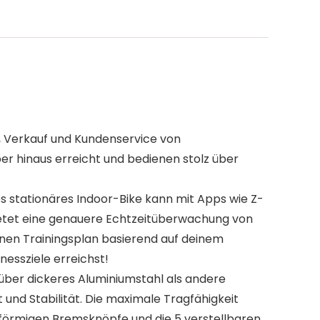
llung, Verkauf und Kundenservice von
er hinaus erreicht und bedienen stolz über
fgerüstetes stationäres Indoor-Bike kann mit Apps wie Z-
bietet eine genauere Echtzeitüberwachung von
en Trainingsplan basierend auf deinem
nessziele erreichst!
rfügt über dickeres Aluminiumstahl als andere
und Stabilität. Die maximale Tragfähigkeit
förmigen Bremsknöpfe und die 5 verstellbaren,