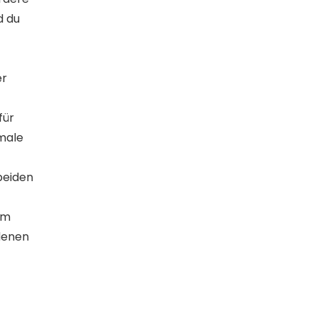
d du
er
für
imale
beiden
um
denen