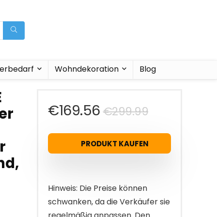
ierbedarf
Wohndekoration
Blog
E
Ursprüngli
Aktueller
€
169.56
€
299.99
er
Preis
Preis
r
PRODUKT KAUFEN
war:
ist:
nd,
€299.99
€169.56.
Hinweis: Die Preise können
schwanken, da die Verkäufer sie
regelmäßig anpassen. Den