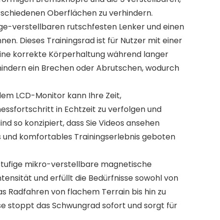
erschiedenen Oberflächen zu verhindern.
inen 2-Wege-verstellbaren rutschfesten Lenker und einen
. Dieses Trainingsrad ist für Nutzer mit einer
 eine korrekte Körperhaltung während langer
hindern ein Brechen oder Abrutschen, wodurch
tionalem LCD-Monitor kann Ihre Zeit,
ssfortschritt in Echtzeit zu verfolgen und
ind so konzipiert, dass Sie Videos ansehen
es und komfortables Trainingserlebnis geboten
ine 100-stufige mikro-verstellbare magnetische
tensität und erfüllt die Bedürfnisse sowohl von
as Radfahren von flachem Terrain bis hin zu
se stoppt das Schwungrad sofort und sorgt für