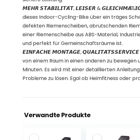
𝙈𝙀𝙃𝙍 𝙎𝙏𝘼𝘽𝙄𝙇𝙄𝙏𝘼̈𝙏, 𝙇𝙀𝙄𝙎𝙀𝙍 & 𝙂𝙇𝙀
dieses Indoor-Cycling-Bike über ein träges Sch
defekten Riemenscheiben, abrutschenden Riemen
einer Riemenscheibe aus ABS-Material, Industr
und perfekt für Gemeinschaftsräume ist.
𝙀𝙄𝙉𝙁𝘼𝘾𝙃𝙀 𝙈𝙊𝙉𝙏𝘼𝙂𝙀, 𝙌𝙐𝘼𝙇𝙄𝙏𝘼̈𝙏𝙎
von einem Raum in einen anderen zu bewegen un
Minuten. Es wird mit einer detaillierten Anleit
Probleme zu lösen. Egal ob Heimfitness oder prof
Verwandte Produkte