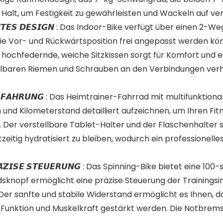
n Halt, um Festigkeit zu gewährleisten und Wackeln auf v
𝘾𝙃𝘿𝘼𝘾𝙃𝙏𝙀𝙎 𝘿𝙀𝙎𝙄𝙂𝙉 : Das Indoor-Bike verfügt über e
 Vor- und Rückwärtsposition frei angepasst werden können
s hochfedernde, weiche Sitzkissen sorgt für Komfort und
ellbaren Riemen und Schrauben an den Verbindungen ver
𝙇𝙇𝙀 𝙀𝙍𝙁𝘼𝙃𝙍𝙐𝙉𝙂 : Das Heimtrainer-Fahrrad mit multifunk
und Kilometerstand detailliert aufzeichnen, um Ihren Fitne
n. Der verstellbare Tablet-Halter und der Flaschenhalter s
eitig hydratisiert zu bleiben, wodurch ein professionell
𝘿, 𝙋𝙍𝘼̈𝙕𝙄𝙎𝙀 𝙎𝙏𝙀𝙐𝙀𝙍𝙐𝙉𝙂 : Das Spinning-Bike bietet e
dsknopf ermöglicht eine präzise Steuerung der Trainingsin
Der sanfte und stabile Widerstand ermöglicht es Ihnen, d
 Funktion und Muskelkraft gestärkt werden. Die Notbrem