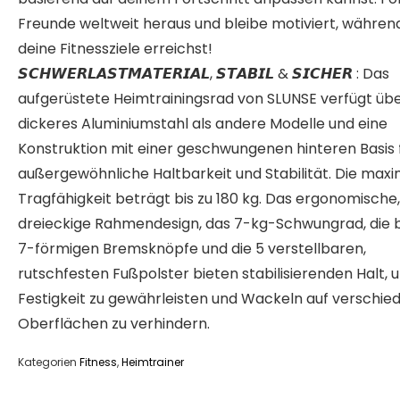
Freunde weltweit heraus und bleibe motiviert, währen
deine Fitnessziele erreichst!
𝙎𝘾𝙃𝙒𝙀𝙍𝙇𝘼𝙎𝙏𝙈𝘼𝙏𝙀𝙍𝙄𝘼𝙇, 𝙎𝙏𝘼𝘽𝙄𝙇 & 𝙎𝙄𝘾𝙃𝙀𝙍 : Das
aufgerüstete Heimtrainingsrad von SLUNSE verfügt üb
dickeres Aluminiumstahl als andere Modelle und eine
Konstruktion mit einer geschwungenen hinteren Basis 
außergewöhnliche Haltbarkeit und Stabilität. Die max
Tragfähigkeit beträgt bis zu 180 kg. Das ergonomische,
dreieckige Rahmendesign, das 7-kg-Schwungrad, die 
7-förmigen Bremsknöpfe und die 5 verstellbaren,
rutschfesten Fußpolster bieten stabilisierenden Halt, 
Festigkeit zu gewährleisten und Wackeln auf verschie
Oberflächen zu verhindern.
Kategorien
Fitness
,
Heimtrainer