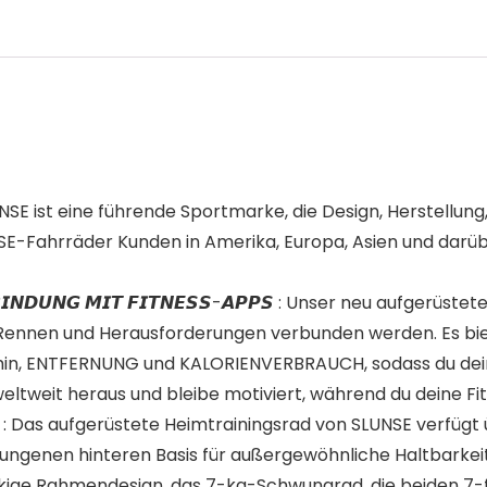
𝙀𝙎𝙎 : SLUNSE ist eine führende Sportmarke, die Design, Herste
SE-Fahrräder Kunden in Amerika, Europa, Asien und darüb
 𝙑𝙀𝙍𝘽𝙄𝙉𝘿𝙐𝙉𝙂 𝙈𝙄𝙏 𝙁𝙄𝙏𝙉𝙀𝙎𝙎-𝘼𝙋𝙋𝙎 : Unser neu au
ing, Rennen und Herausforderungen verbunden werden. Es 
min, ENTFERNUNG und KALORIENVERBRAUCH, sodass du dein
ltweit heraus und bleibe motiviert, während du deine Fit
 𝙎𝙄𝘾𝙃𝙀𝙍 : Das aufgerüstete Heimtrainingsrad von SLUNSE ve
ungenen hinteren Basis für außergewöhnliche Haltbarkeit 
eckige Rahmendesign, das 7-kg-Schwungrad, die beiden 7-