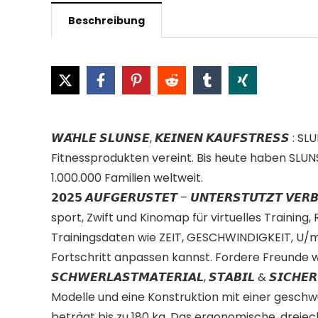
Beschreibung
𝙒𝘼̈𝙃𝙇𝙀 𝙎𝙇𝙐𝙉𝙎𝙀, 𝙆𝙀𝙄𝙉𝙀𝙉 𝙆𝘼𝙐𝙁𝙎𝙏𝙍
Fitnessprodukten vereint. Bis heute haben SLUN
1.000.000 Familien weltweit.
𝟮𝟬𝟮𝟱 𝘼𝙐𝙁𝙂𝙀𝙍𝙐̈𝙎𝙏𝙀𝙏 – 𝙐𝙉𝙏𝙀𝙍𝙎𝙏𝙐̈𝙏𝙕
sport, Zwift und Kinomap für virtuelles Train
Trainingsdaten wie ZEIT, GESCHWINDIGKEIT, U/
Fortschritt anpassen kannst. Fordere Freunde we
𝙎𝘾𝙃𝙒𝙀𝙍𝙇𝘼𝙎𝙏𝙈𝘼𝙏𝙀𝙍𝙄𝘼𝙇, 𝙎𝙏𝘼𝘽𝙄𝙇 &
Modelle und eine Konstruktion mit einer geschw
beträgt bis zu 180 kg. Das ergonomische, drei