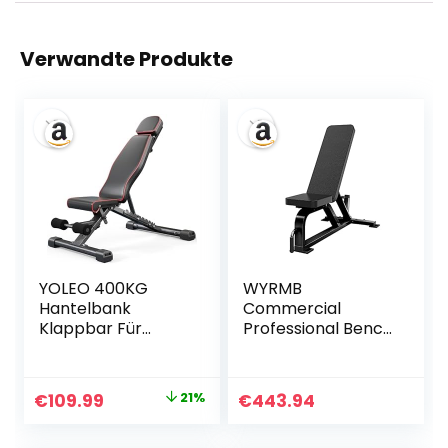
Verwandte Produkte
YOLEO 400KG
WYRMB
Hantelbank
Commercial
Klappbar Für
Professional Bench
Professionelles
Press
Kraftraining,Schrä
Multifunctional
gbank Hantelbank
Fitness Chair
Ursprünglicher
Aktueller
€
109.99
21%
€
443.94
besser geeignet
Home Adjustable
Preis
Preis
für
Sit-Up Exercise