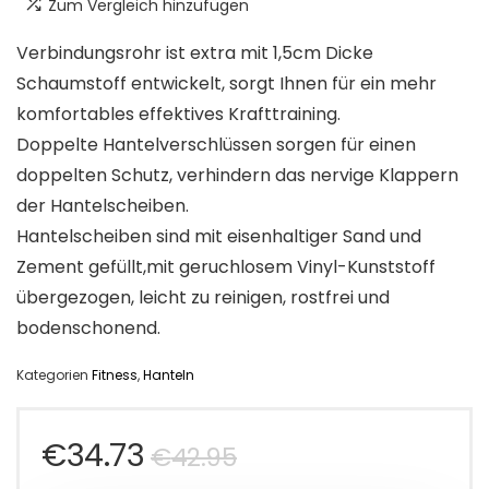
Zum Vergleich hinzufügen
Verbindungsrohr ist extra mit 1,5cm Dicke
Schaumstoff entwickelt, sorgt Ihnen für ein mehr
komfortables effektives Krafttraining.
Doppelte Hantelverschlüssen sorgen für einen
doppelten Schutz, verhindern das nervige Klappern
der Hantelscheiben.
Hantelscheiben sind mit eisenhaltiger Sand und
Zement gefüllt,mit geruchlosem Vinyl-Kunststoff
übergezogen, leicht zu reinigen, rostfrei und
bodenschonend.
Kategorien
Fitness
,
Hanteln
Ursprünglicher
Aktueller
€
34.73
€
42.95