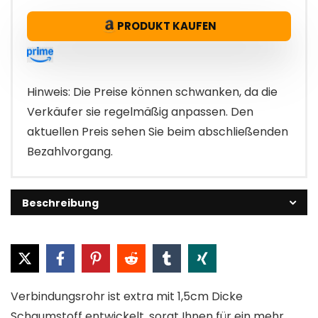
Preis
Preis
PRODUKT KAUFEN
war:
ist:
€42.95
€34.73.
Hinweis: Die Preise können schwanken, da die
Verkäufer sie regelmäßig anpassen. Den
aktuellen Preis sehen Sie beim abschließenden
Bezahlvorgang.
Beschreibung
Verbindungsrohr ist extra mit 1,5cm Dicke
Schaumstoff entwickelt, sorgt Ihnen für ein mehr