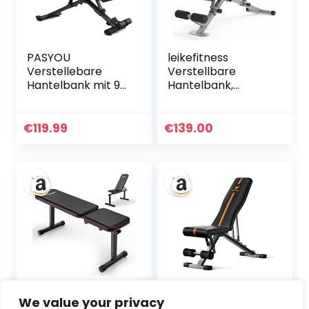
Fitnessbank
PASYOU
leikefitness
Verstellebare
Verstellbare
Hantelbank mit 90
Hantelbank,
Grad
faltbare
Multifunktions
Trainingsbank mit
Trainingsbank
automatischer
€
119.99
€
139.00
Schrägbank
Verriegelung für
Schnell
aufrechte Neigung
Zusammenklappb
und flache
are Bankdrücken
Ganzkörperübung
Bank für Zuhause
en
400KG
Gewichtbelastung
Langhantelablage
PASYOU
ACTIVEWEIGHT
We value your privacy
Hantelbank
Klappbare,