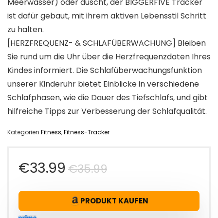
Meerwasser) oder duscht, der BIGGERFIVE Tracker
ist dafür gebaut, mit ihrem aktiven Lebensstil Schritt
zu halten.
[HERZFREQUENZ- & SCHLAFÜBERWACHUNG] Bleiben
Sie rund um die Uhr über die Herzfrequenzdaten Ihres
Kindes informiert. Die Schlafüberwachungsfunktion
unserer Kinderuhr bietet Einblicke in verschiedene
Schlafphasen, wie die Dauer des Tiefschlafs, und gibt
hilfreiche Tipps zur Verbesserung der Schlafqualität.
Kategorien
Fitness
,
Fitness-Tracker
Ursprünglicher
Aktueller
€
33.99
€
35.99
Preis
Preis
PRODUKT KAUFEN
war:
ist: