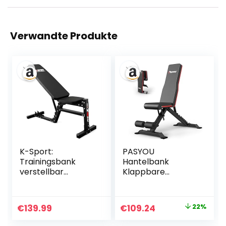
Verwandte Produkte
K-Sport:
PASYOU
Trainingsbank
Hantelbank
verstellbar
Klappbare
(beidseitig) I Ideale
Trainingsbank mit
Hantelbank für
9x4x3
Kurz &
Verstellbaren
Ursprünglicher
Aktueller
€
139.99
€
109.24
22%
Langhanteltraining
Positionen Multi-
Preis
Preis
I Kraftstation zum
Schrägbank als