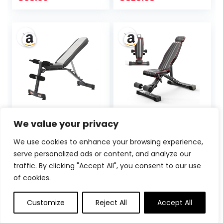
Rückenlehne,
Trainer Training
Trainingsbank
Ausrüstung
Schrägbank für
Maschine Home
Ganzkörper-
Gym mit
workout, Anregung
Rudergerät
Belastung
300kg/400KG
PIAOLING Exercise
YOLEO Klappbare
We value your privacy
Bench Adjustable
Hantelbank
Faltbare Compact
Multifunktion,
We use cookies to enhance your browsing experience,
Training
Multifunktionale
serve personalized ads or content, and analyze our
Hantelbank
Hantelbank Set
Einfache NO
mit Ständern für
traffic. By clicking "Accept All", you consent to our use
Ursprünglicher
Aktueller
€
308.54
€
75.99
42%
Versammlung zu
zuhause,
of cookies.
Preis
Preis
tragen nötig
Bankdrücken Bank,
Verstellbare
war:
ist:
Customize
Reject All
Accept All
Hantelbank mit
€129.99
€75.99.
Ablage,