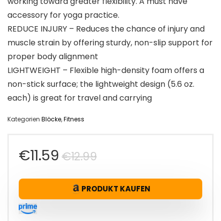
working toward greater flexibility. A must have
accessory for yoga practice.
REDUCE INJURY – Reduces the chance of injury and
muscle strain by offering sturdy, non-slip support for
proper body alignment
LIGHTWEIGHT – Flexible high-density foam offers a
non-stick surface; the lightweight design (5.6 oz.
each) is great for travel and carrying
Kategorien
Blöcke
,
Fitness
Ursprünglicher
Aktueller
€
11.59
€
12.99
Preis
Preis
PRODUKT KAUFEN
war:
ist:
€12.99
€11.59.