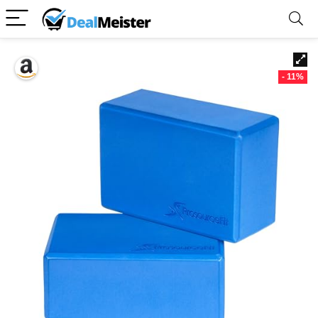
- 11%