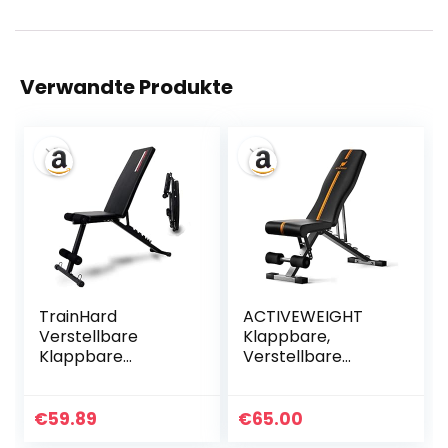
Verwandte Produkte
TrainHard
ACTIVEWEIGHT
Verstellbare
Klappbare,
Klappbare
Verstellbare
Hantelbank,
Hantelbank | 90
Multifunktion
Grad, Schrägbank,
Trainingsbank –
Flachbank,
€
59.89
€
65.00
Schrägbank –
Negativebank |