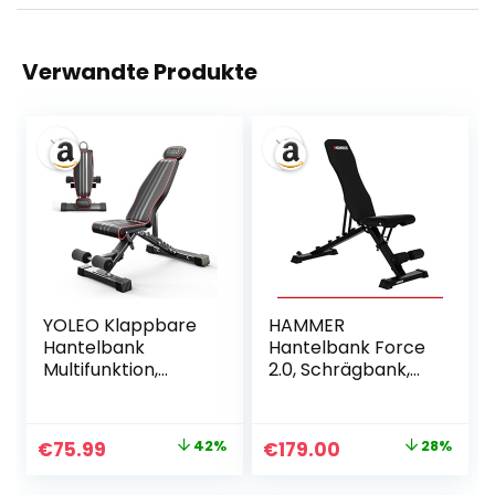
Verwandte Produkte
YOLEO Klappbare
HAMMER
Hantelbank
Hantelbank Force
Multifunktion,
2.0, Schrägbank,
Multifunktionale
Negativ-
Hantelbank Set
Einstellung, 99%
mit Ständern für
vormontiert, 200
Ursprünglicher
Aktueller
Ursprünglicher
Aktueller
€
75.99
42%
€
179.00
28%
zuhause,
kg
Preis
Preis
Preis
Preis
Bankdrücken Bank,
Gewichtsbelastun