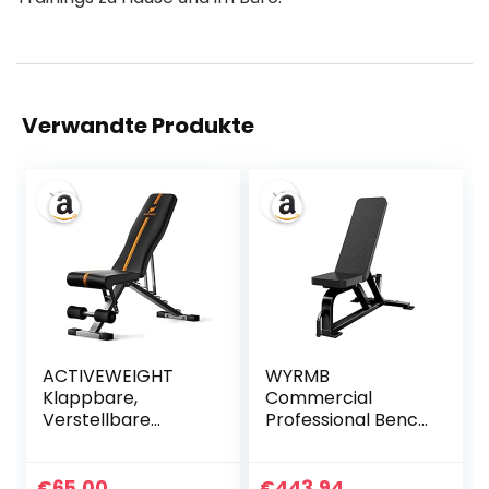
Verwandte Produkte
ACTIVEWEIGHT
WYRMB
Klappbare,
Commercial
Verstellbare
Professional Bench
Hantelbank | 90
Press
Grad, Schrägbank,
Multifunctional
Flachbank,
Fitness Chair
€
65.00
€
443.94