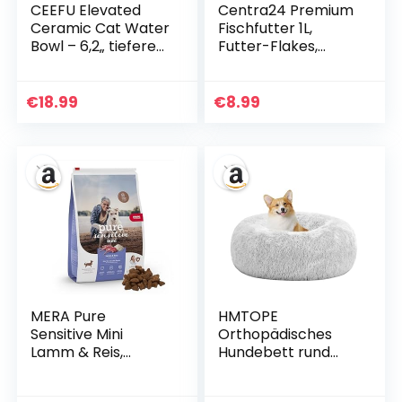
CEEFU Elevated
Centra24 Premium
Ceramic Cat Water
Fischfutter 1L,
Bowl – 6,2„ tiefere
Futter-Flakes,
Schale für
Flocken –
Schnurrhaare
Hauptfuttermittel
Ermüdungserleicht
für alle Zierfische
€
18.99
€
8.99
erung, 5“ Höhe für
mit Vitaminen ohne
einfache Fütterung,
Konservierungsstof
Blei & Cadmium
fe, Aquarium,
frei, langlebige
Süßwasserfisch
erhöhte
Katzennäpfe, rosa
MERA Pure
HMTOPE
Sensitive Mini
Orthopädisches
Lamm & Reis,
Hundebett rund
Hundefutter
Hundekissen
trocken für kleine
Hundesofa