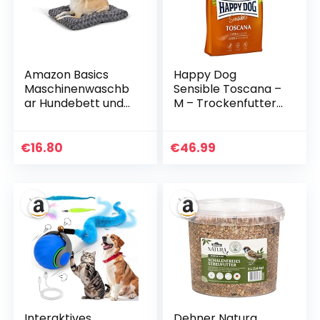
Backenzähne-grau
BEIGE
Amazon Basics
Happy Dog
Maschinenwaschb
Sensible Toscana –
ar Hundebett und
M – Trockenfutter,
Haustierbett für
Hundefutter –
Hunde und Katzen
Geschmacksrichtu
– Waschbar und
ng Ente & Lachs –
€
16.80
€
46.99
Strapazierfähig,
12,5kg
Sehr Klein, 59 x 46 x
6 cm (L x W x H),
Graue Wirbel
Interaktives
Dehner Natura