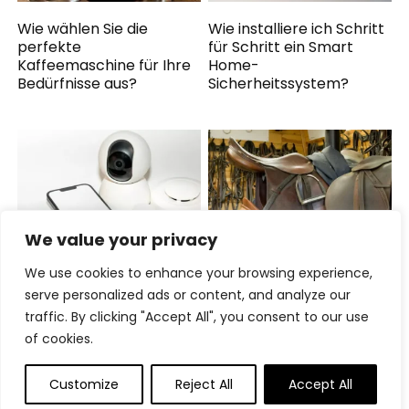
Wie wählen Sie die
Wie installiere ich Schritt
perfekte
für Schritt ein Smart
Kaffeemaschine für Ihre
Home-
Bedürfnisse aus?
Sicherheitssystem?
We value your privacy
We use cookies to enhance your browsing experience,
Wie schützen Sie Ihre
Tack-Wartungstipps für
Büroelektronik vor
langlebige Ausrüstung
serve personalized ads or content, and analyze our
Cyber-Bedrohungen?
traffic. By clicking "Accept All", you consent to our use
of cookies.
Customize
Reject All
Accept All