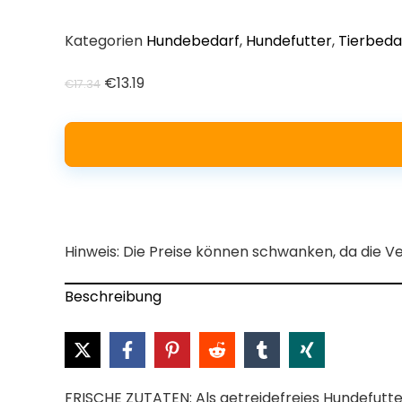
Kategorien
Hundebedarf
,
Hundefutter
,
Tierbeda
Ursprünglicher
Aktueller
€
13.19
€
17.34
Preis
Preis
war:
ist:
€17.34
€13.19.
Hinweis: Die Preise können schwanken, da die V
Beschreibung
FRISCHE ZUTATEN: Als getreidefreies Hundefutte