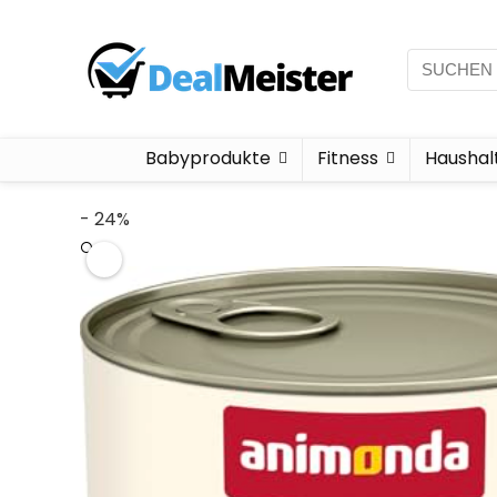
Babyprodukte
Fitness
Haushal
- 24%
🔍