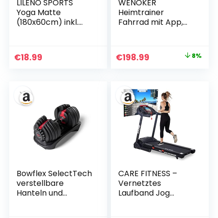
LILENO SPORTS
WENOKER
Yoga Matte
Heimtrainer
(180x60cm) inkl.
Fahrrad mit App,
Tragegurt – Sport
Leises Hometrainer
und Yogamatte
Fahrrad Mit
extra rutschfest in
Gebogenem Griff,
Ursprünglicher
Aktueller
€
18.99
€
198.99
8%
4 mm Dicke –
Bequem Ergometer
Preis
Preis
Gymnastikmatte
Heimtrainer mit
und Fitnessmatte
LCD-Display,
war:
ist:
für Workout und
Tablet-Halterung,
€215.99
€198.99.
Yoga – Sportmatte
Bis 160KG
für Zuhause
Bowflex SelectTech
CARE FITNESS –
verstellbare
Vernetztes
Hanteln und
Laufband Jog
Gewichten System
Runner
(Einzelstück)