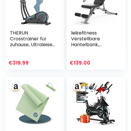
nk für Zuhause
THERUN
leikefitness
Crosstrainer für
Verstellbare
zuhause, Ultraleise
Hantelbank,
Magnetisch
faltbare
Ellipsentrainer mit
Trainingsbank mit
38cm Schrittlänge,
automatischer
€
319.99
€
139.00
16
Verriegelung für
Widerstandsstufen,
aufrechte Neigung
bis 150kg
und flache
Ganzkörperübunge
n