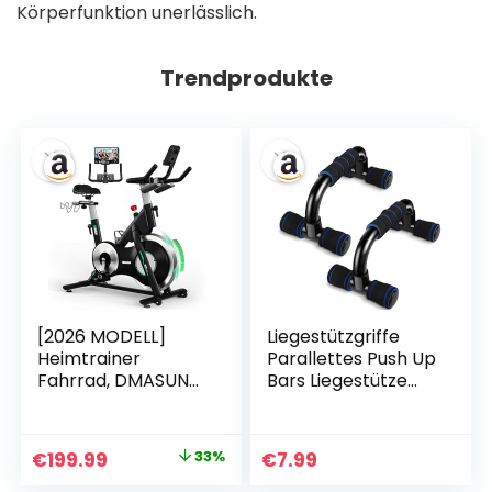
Körperfunktion unerlässlich.
Trendprodukte
[2026 MODELL]
Liegestützgriffe
Heimtrainer
Parallettes Push Up
Fahrrad, DMASUN
Bars Liegestütze
Ergometer
Ständer Pushup
Hometrainer
Stand Fitness, Griff
Fahrrad mit
für Muskeltraining
Ursprünglicher
Aktueller
€
199.99
33%
€
7.99
Verstellbarem
und Krafttraining
Preis
Preis
Magnetwiderstand,