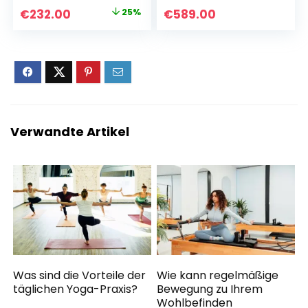
Ursprünglicher
Aktueller
€
232.00
25%
€
589.00
Preis
Preis
war:
ist:
€309.00
€232.00.
Verwandte Artikel
Was sind die Vorteile der
Wie kann regelmäßige
täglichen Yoga-Praxis?
Bewegung zu Ihrem
Wohlbefinden