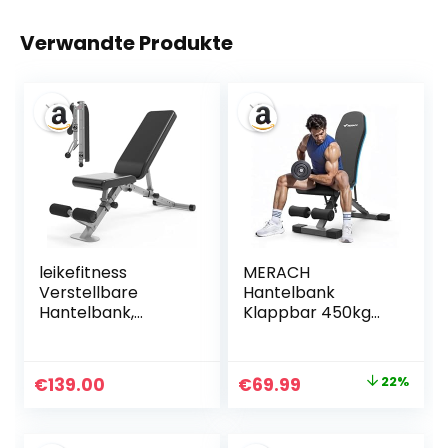
Verwandte Produkte
leikefitness
MERACH
Verstellbare
Hantelbank
Hantelbank,
Klappbar 450kg
faltbare
Tragfähig,Multifunk
Trainingsbank mit
tionale
automatischer
Trainingsbank mit
Ursprünglicher
Aktueller
€
139.00
€
69.99
22%
Verriegelung für
72
Preis
Preis
aufrechte Neigung
Einstellpositionen,
und flache
Verstellbar
war:
ist: