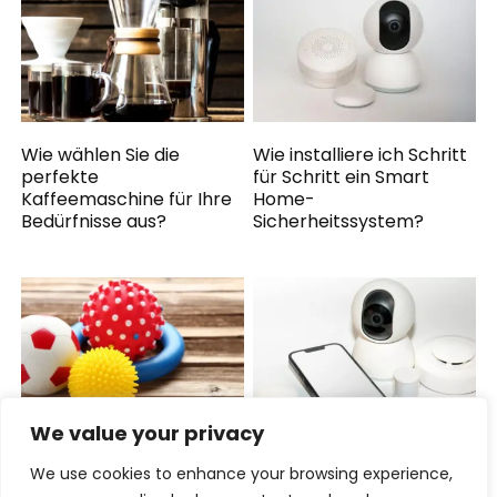
Wie wählen Sie die
Wie installiere ich Schritt
perfekte
für Schritt ein Smart
Kaffeemaschine für Ihre
Home-
Bedürfnisse aus?
Sicherheitssystem?
We value your privacy
Wie findet man
Wie schützen Sie Ihre
We use cookies to enhance your browsing experience,
erschwingliches und
Büroelektronik vor