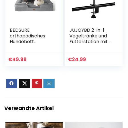
Kleidung (A, M)
BEDSURE
JUJOYBD 2-in-1
orthopädisches
Vogeltränke und
Hundebett
Futterstation mit
Ergonomisches
Klemmhalterung
Hundesofa – 89×63
für Balkongeländer,
cm Hundecouch
hängend
€
49.99
€
24.99
mit eierförmiger
Vogelfutterspende
Kistenschaum für
r
mittlere Hunde,
Vogelbad/Wassert
waschbar
ränke Futterplatz
rutschfest
für Vögel im Garten
Hundebetten, grau
oder Balkon
Verwandte Artikel