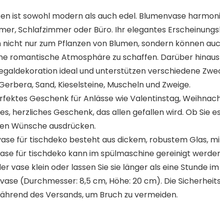
reifen ist sowohl modern als auch edel. Blumenvase harmo
mmer, Schlafzimmer oder Büro. Ihr elegantes Erscheinung
h nicht nur zum Pflanzen von Blumen, sondern können auch
ne romantische Atmosphäre zu schaffen. Darüber hinaus s
egaldekoration ideal und unterstützen verschiedene Zweck
Gerbera, Sand, Kieselsteine, Muscheln und Zweige.
erfektes Geschenk für Anlässe wie Valentinstag, Weihnach
s, herzliches Geschenk, das allen gefallen wird. Ob Sie e
tigen Wünsche ausdrücken.
vase für tischdeko besteht aus dickem, robustem Glas, mi
 vase für tischdeko kann im spülmaschine gereinigt werd
er vase klein oder lassen Sie sie länger als eine Stunde i
o vase (Durchmesser: 8,5 cm, Höhe: 20 cm). Die Sicherhei
während des Versands, um Bruch zu vermeiden.