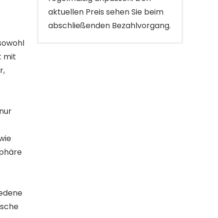
aktuellen Preis sehen Sie beim
abschließenden Bezahlvorgang.
 sowohl
 mit
r,
 nur
wie
sphäre
iedene
ische