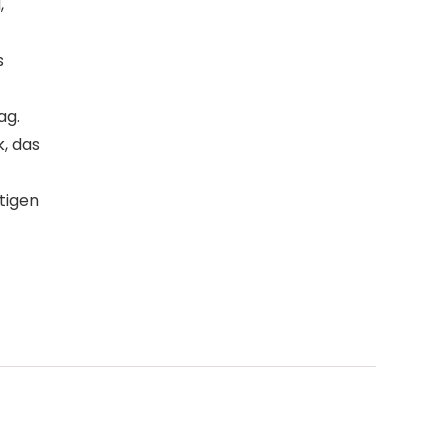
,
s
ag.
k, das
htigen