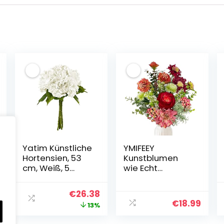
Yatim Künstliche
YMIFEEY
Hortensien, 53
Kunstblumen
cm, Weiß, 5
wie Echt
Stück, künstliche
Künstliche
Hortensien,
Blumen Zweige
Ursprünglicher
Aktueller
€
26.38
Seidenblumen
Blumenstrauß
€
18.99
Preis
Preis
13%
für Hochzeit,
Künstlich Rot
Tafelaufsätze,
Seidenblumen
war:
ist: