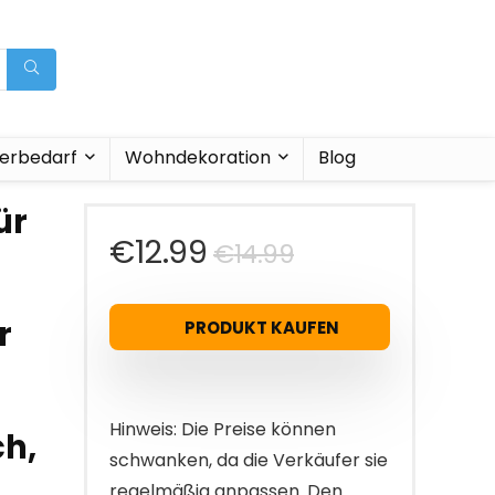
ierbedarf
Wohndekoration
Blog
ür
Ursprünglich
Aktueller
€
12.99
€
14.99
Preis
Preis
r
PRODUKT KAUFEN
war:
ist:
€14.99
€12.99.
Hinweis: Die Preise können
ch,
schwanken, da die Verkäufer sie
regelmäßig anpassen. Den