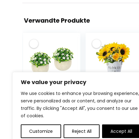
Verwandte Produkte
We value your privacy
Flair Flower Mini
METODIM
We use cookies to enhance your browsing experience,
Blütenbusch im
Künstliche
serve personalized ads or content, and analyze our
Topf Künstlich
Blumen,
traffic. By clicking "Accept All", you consent to our use
Wachsblume
Sonnenblume
of cookies.
Busch Tischdeko
Künstliche
Mittelstück
Pflanzen im
€
17.99
€
10.99
Plastikblumen
Topf,
Customize
Reject All
Accept All
Floristik
Dekoblumen