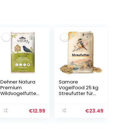
Dehner Natura
Samore
Premium
Vogelfood 25 kg
Wildvogelfutter,
Streufutter für
Fettfutter /
Wildvögel
Weichfutter,
erstklassige
Ganzjahresfutte
Zusammensetz
€
12.99
€
23.49
r artgerecht /
ung Vogelfutter
kraftspendend ,
hochwertiges