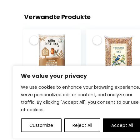
Verwandte Produkte
We value your privacy
We use cookies to enhance your browsing experience,
Dehner Natura
Blumixx
Premium
Wildvogelfutter
serve personalized ads or content, and analyze our
Wildvogelfutter,
10kg –
traffic. By clicking "Accept All", you consent to our use
gehackte
ganzjähriges
of cookies.
Erdnüsse
Vogelfutter
schalenfrei,
Winterfutter –
€
6.49
€
19.99
Customize
Reject All
Accept All
Ganzjahresfutte
Fettfutter mit
r proteinreich /
Sonnenblumenk
energiereich,
ernen Getreide