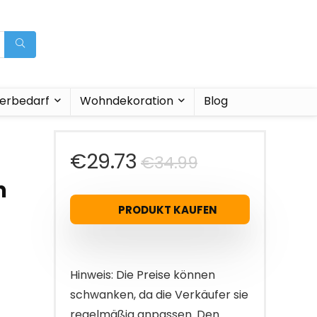
ierbedarf
Wohndekoration
Blog
Ursprünglic
Aktueller
€
29.73
€
34.99
–
m
Preis
Preis
PRODUKT KAUFEN
war:
ist:
€34.99
€29.73.
Hinweis: Die Preise können
schwanken, da die Verkäufer sie
regelmäßig anpassen. Den