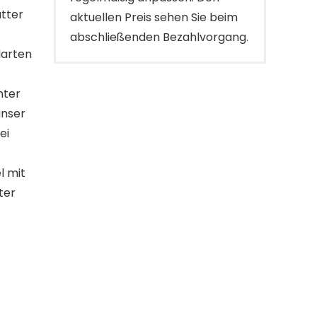
tter
aktuellen Preis sehen Sie beim
abschließenden Bezahlvorgang.
larten
nter
unser
ei
 mit
ter