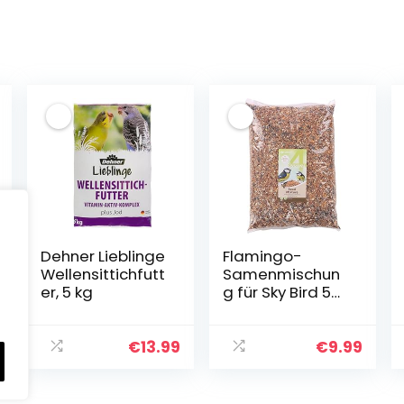
Dehner Lieblinge
Flamingo-
Wellensittichfutt
Samenmischun
er, 5 kg
g für Sky Bird 5
kg
€
13.99
€
9.99