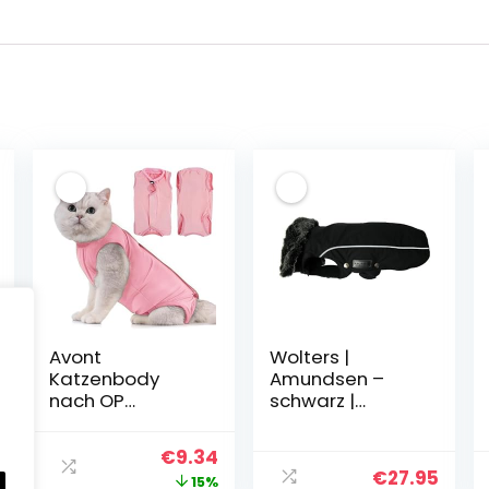
Avont
Wolters |
Katzenbody
Amundsen –
nach OP
schwarz |
Erholungsanzug
Rückenlänge 22
Kleidung Modal
cm
Ursprünglicher
Aktueller
€
9.34
Recovery
€
27.95
Preis
Preis
15%
Kastration Spay