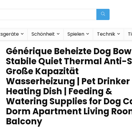
tsgeräte
Schönheit
Spielen
Technik
T
Générique Beheizte Dog Bow
Stabile Quiet Thermal Anti-S
Große Kapazität
Wasserheizung | Pet Drinker
Heating Dish | Feeding &
Watering Supplies for Dog C
Dorm Apartment Living Roo
Balcony