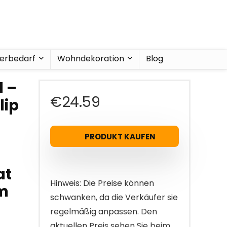
ierbedarf
Wohndekoration
Blog
l –
€
24.59
lip
PRODUKT KAUFEN
at
Hinweis: Die Preise können
m
schwanken, da die Verkäufer sie
regelmäßig anpassen. Den
aktuellen Preis sehen Sie beim