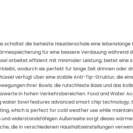
us schaltet die beheizte Haustierschale eine lebenslange
ärmespeicherung für eine bessere Verdauung während de
el arbeitet effizient mit minimaler Leistung, bietet eine
rbleibt, wodurch sie perfekt für lange Zeit drinnen ode
hüssel verfügt über eine stabile Anti-Tip-Struktur, die e
ewegungen ihrer Bowls; die rutschfeste Basis und das koll
swerte in hohen Verkehrsbereichen. Food and Water Acces
 water bowl features advanced smart chip technology, t
ng, which is perfect for cold weather use while maintain
tten und widerstandsfähigen Außenseite sorgt dieses wär
üche, die in verschiedenen Haushaltseinstellungen verwe