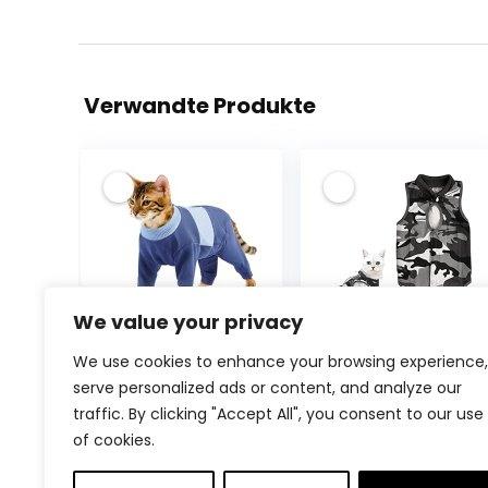
Verwandte Produkte
We value your privacy
Katzenbekleidun
Cat Recovery
We use cookies to enhance your browsing experience,
g, Katzenbody
Anzug, Tarnung
serve personalized ads or content, and analyze our
Nach Op
Recovery Suit
traffic. By clicking "Accept All", you consent to our use
Postoperative
Katze,
of cookies.
Kleidung Anti-
Chirurgischer
Leckende
Erholungsanzug,
€
19.99
€
13.99
Langarm 4
Katzenbody