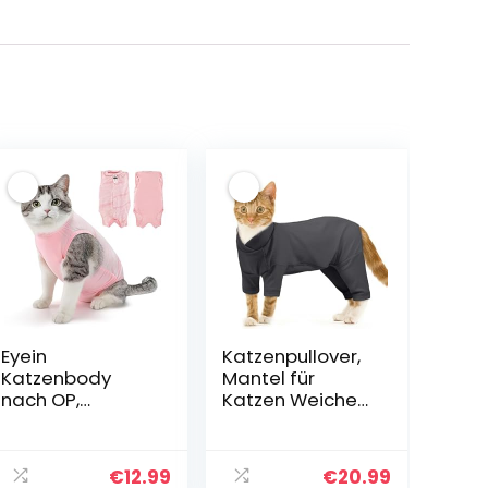
Eyein
Katzenpullover,
Katzenbody
Mantel für
nach OP,
Katzen Weiche
Atmungsaktiver
Winter Kleidung
bequemer
Katzen-
Erholungsanzug
Erholungsanzug
€
12.99
€
20.99
Anti-leckende
Overall