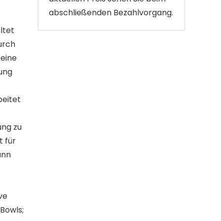
abschließenden Bezahlvorgang.
ltet
urch
 eine
ung
beitet
ung zu
t für
ann
ve
Bowls;