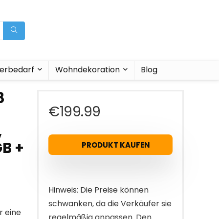
ierbedarf
Wohndekoration
Blog
8
€
199.99
,
GB +
PRODUKT KAUFEN
Hinweis: Die Preise können
schwanken, da die Verkäufer sie
r eine
regelmäßig anpassen. Den