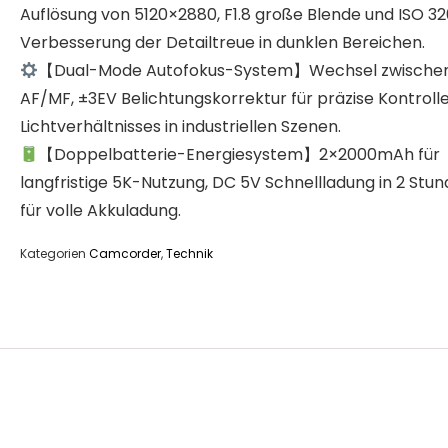
Auflösung von 5120×2880, F1.8 große Blende und ISO 32
Verbesserung der Detailtreue in dunklen Bereichen.
【Dual-Mode Autofokus-System】Wechsel zwische
AF/MF, ±3EV Belichtungskorrektur für präzise Kontroll
Lichtverhältnisses in industriellen Szenen.
【Doppelbatterie-Energiesystem】2×2000mAh für
langfristige 5K-Nutzung, DC 5V Schnellladung in 2 Stu
für volle Akkuladung.
Kategorien
Camcorder
,
Technik