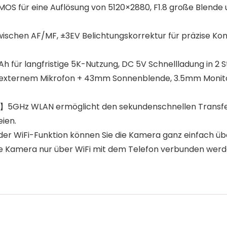
S für eine Auflösung von 5120×2880, F1.8 große Blende 
n AF/MF, ±3EV Belichtungskorrektur für präzise Kontroll
r langfristige 5K-Nutzung, DC 5V Schnellladung in 2 St
e externem Mikrofon + 43mm Sonnenblende, 3.5mm Monit
5GHz WLAN ermöglicht den sekundenschnellen Transfer
eien.
r WiFi-Funktion können Sie die Kamera ganz einfach übe
s die Kamera nur über WiFi mit dem Telefon verbunden wer