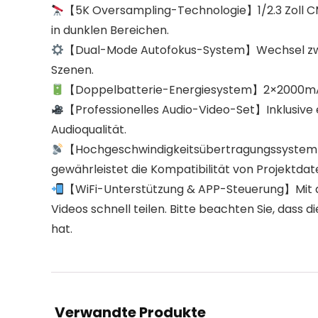
【5K Oversampling-Technologie】1/2.3 Zoll CMO
in dunklen Bereichen.
【Dual-Mode Autofokus-System】Wechsel zwische
Szenen.
【Doppelbatterie-Energiesystem】2×2000mAh fü
【Professionelles Audio-Video-Set】Inklusiv
Audioqualität.
【Hochgeschwindigkeitsübertragungssystem】
gewährleistet die Kompatibilität von Projektdat
【WiFi-Unterstützung & APP-Steuerung】Mit de
Videos schnell teilen. Bitte beachten Sie, das
hat.
Verwandte Produkte