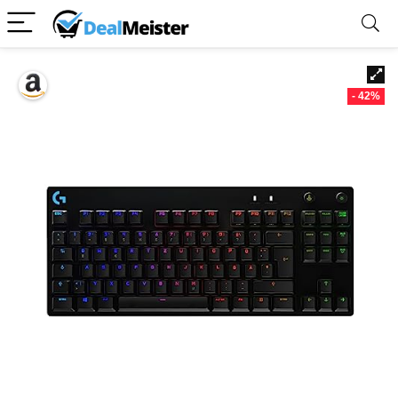
- 42%