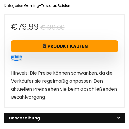
Kategorien
Gaming-Tastatur
,
Spielen
Ursprünglicher
Aktueller
€
79.99
€
139.00
Preis
Preis
PRODUKT KAUFEN
war:
ist:
€139.00
€79.99.
Hinweis: Die Preise können schwanken, da die
Verkäufer sie regelmäßig anpassen. Den
aktuellen Preis sehen Sie beim abschließenden
Bezahlvorgang.
Beschreibung