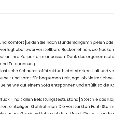
und Komfort]Leiden Sie nach stundenlangem Spielen ode
erfügt über zwei verstellbare Rückenlehnen, die Nacken
ibel an Ihre Körperform anpassen. Dank des ergonomisch
t und Entspannung.
elastische Schaumstoffstruktur bietet starken Halt und v
heit und sorgt für bequemen Halt, egal ob Sie im Schneid
 Beine wie auf einem Sofa entspannen und erfüllt so die 
ück – hält allen Belastungstests stand] Stört Sie das Kl
bilen, einteiligen Stahlrahmen. Die verstärkten Fünf-Ster
ls andere Gaming-Stühle auf dem Markt. Die vollständig 