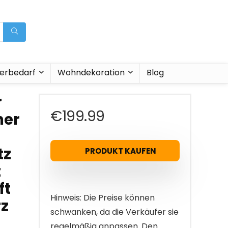
ierbedarf
Wohndekoration
Blog
r
€
199.99
her
tz
PRODUKT KAUFEN
t
ft
Hinweis: Die Preise können
rz
schwanken, da die Verkäufer sie
regelmäßig anpassen. Den