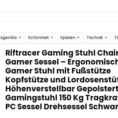
tsgeräte
Schönheit
Spielen
Technik
T
Riftracer Gaming Stuhl Chai
Gamer Sessel – Ergonomisc
Gamer Stuhl mit Fußstütze
Kopfstütze und Lordosenstü
Höhenverstellbar Gepolster
Gamingstuhl 150 Kg Tragkra
PC Sessel Drehsessel Schwa