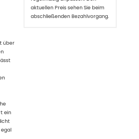
aktuellen Preis sehen Sie beim
abschließenden Bezahlvorgang.
t über
en
lässt
en
che
t ein
icht
 egal