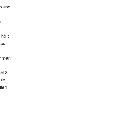
n und
n
 hält
nes
ahmen.
hl 3
Die
llen