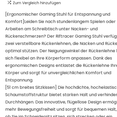
Zum Vergleich hinzufügen
[Ergonomischer Gaming Stuhl für Entspannung und
Komfort]Leiden Sie nach stundenlangem Spielen oder
Arbeiten am Schreibtisch unter Nacken- und
Rückenschmerzen? Der Riftracer Gaming Stuhl verfüg
zwei verstellbare Rückenlehnen, die Nacken und Rück
optimal stützen. Der Neigungswinkel der Rückenlehne 
sich flexibel an Ihre Körperform anpassen. Dank des
ergonomischen Designs entlastet die Rückenlehne Ihr
Körper und sorgt für unvergleichlichen Komfort und
Entspannung.
[51 cm breites Sitzkissen] Die hochdichte, hochelastis
Schaumstoffstruktur bietet starken Halt und verhinder
Durchhängen. Das innovative, flügellose Design ermögl
mehr Bewegungsfreiheit und sorgt für bequemen Halt,
ob Sie im Schneidersitz sitzen, sich strecken oder ein