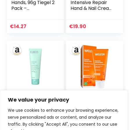
Hands, 96g Tiegel 2
Intensive Repair
Pack –
Hand & Nail Cream
Handcreme für
100ml –
extrem trockene,
Handcreme für
rissige Hände |
raue, trockene
€
14.27
€
19.90
Erhöht sofort den
Hände – 10%
Feuchtigkeitsgehal
Sheabutter –
t, bildet eine
schnell
Schutzschicht und
einziehende
verhindert
Feuchtigkeitscrem
Feuchtigkeitsverlu
e – für gepflegte
st
Hände & Nägel –
Naturkosmetik
Eubos | Hand
WELEDA Bio
We value your privacy
Repair & Schutz |
Express
Handcreme für
Handcreme
We use cookies to enhance your browsing experience,
trockene, rissige
Sanddorn –
serve personalized ads or content, and analyze our
Hände | 75ml | Die
Naturkosmetik
besondere Aktiv-
Handpflege
traffic. By clicking "Accept All", you consent to our use
Ursprünglicher
Aktueller
Ursprünglicher
Aktueller
€
7.19
10%
€
5.59
20%