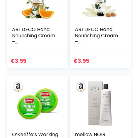
ARTDECO Hand
ARTDECO Hand
Nourishing Cream
Nourishing Cream
–
–
Feuchtigkeitsspen
Feuchtigkeitsspen
dender
dender
Handbalsam mit
Handbalsam mit
€
3.95
€
3.95
Arganöl &
Sheabutter &
Orangenblütenext
Lotusextrakt –
rakt – Pflegende
Pflegende
Handcreme für
Handcreme für
samtweiche
zarte,
Hände – 1 x 30 ml
geschmeidige
Hände – 1 x 30 ml
O’Keeffe’s Working
mellow NOIR