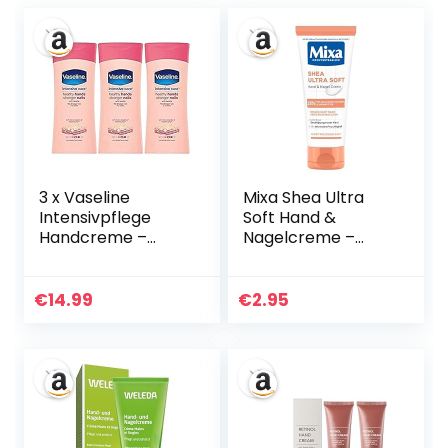
3 x Vaseline
Mixa Shea Ultra
Intensivpflege
Soft Hand &
Handcreme –
Nagelcreme –
Hand & Nagel –
pflegender
200 ml
Handbalsam für
trockene, rissige
€
14.99
€
2.95
und raue Hände,
Schutz & intensive
Pflege mit Glycerin
und Sheabutter,
100 ml