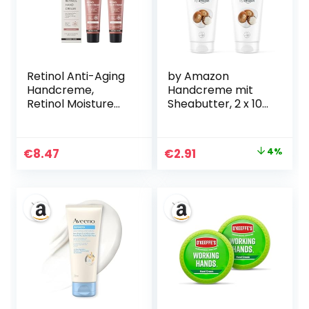
Retinol Anti-Aging
by Amazon
Handcreme,
Handcreme mit
Retinol Moisture
Sheabutter, 2 x 100
Hand Cream für
ml
Nahrhafte Hand,
Leichte Anti-
Ursprünglicher
Aktueller
€
8.47
€
2.91
4%
Aging-Hand-
Preis
Preis
Feuchtigkeitscrem
e für Handfalten,
war:
ist:
Aufhellung,
€3.03
€2.91.
Protect Skin (2PC,
100ml)