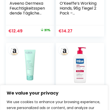
Aveeno Dermexa
O’Keeffe’s Working
Feuchtigkeitsspen
Hands, 96g Tiegel 2
dende Tägliche
Pack –
Emollientien
Handcreme für
Creme
extrem trockene,
Körperlotion mit
rissige Hände |
Ursprünglicher
Aktueller
€
12.49
31%
€
14.27
beruhigendem 3-
Erhöht sofort den
Preis
Preis
fachem
Feuchtigkeitsgehal
Haferkomplex für
t, bildet eine
war:
ist:
sehr trockene,
Schutzschicht und
€17.99
€12.49.
juckende,
verhindert
empfindliche, zu
Feuchtigkeitsverlu
Ekzemen neigende
st
Haut, 200ml
Eubos | Hand
Mixa Urea Cica
We value your privacy
Repair & Schutz |
Body Lotion,
Handcreme für
beruhigende &
We use cookies to enhance your browsing experience,
trockene, rissige
schützende
serve personalized ads or content, and analyze our
Hände | 75ml | Die
Körpermilch, mit